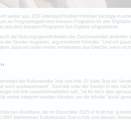
ich weiter aus. ZDF-Intendant Norbert Himmler kündigte in eine
Euro an Programmgeld vom linearen Programm für den Digitalbe
uro aus dem linearen Programm fürs Digitale umgewidmet.
 auch die Nutzungsgewohnheiten der Zuschauenden änderten sic
 der Sender reagieren, argumentierte Himmler. "Und ich glaub
dern, dass wir dabei immer mindestens das Gleiche, wenn nich
g"
narbeit der Kultursender 3sat und Arte. Er halte 3sat als Sender
und auch ausbauenswert". Deshalb solle der Sender in den näch
nger mit Arte zusammenarbeiten soll, "ist für mich aber genaus
lte online integriert werden könnten, um die Inhalte "quasi ge
rechtlichen Rundfunk, der im Dezember 2025 in Kraft trat, schre
RF betriebenen Kulturkanals 3sat in Arte und dessen Teleme