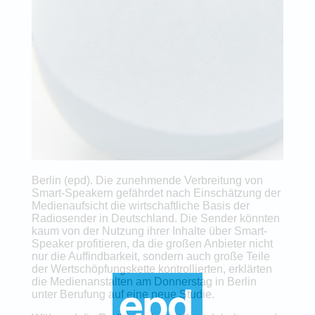
Berlin (epd). Die zunehmende Verbreitung von
Smart-Speakern gefährdet nach Einschätzung der
Medienaufsicht die wirtschaftliche Basis der
Radiosender in Deutschland. Die Sender könnten
kaum von der Nutzung ihrer Inhalte über Smart-
Speaker profitieren, da die großen Anbieter nicht
nur die Auffindbarkeit, sondern auch große Teile
der Wertschöpfungskette kontrollierten, erklärten
die Medienanstalten am Donnerstag in Berlin
unter Berufung auf eine neue Studie.