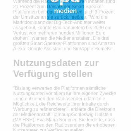
Während die Radiosender mit ihren Inhalten rund
21 Prozent zum Umsatz der Smart-Speaker-
Plattformen beitrügen, flössen lediglich 3 Prozent
der Umsätze an sie zurück, hieß es. "Wird die
Marktdominanz der Big-Tech-Anbieter weiter
ausgebaut, könnte Radioanbietern bis 2030 ein
Verlust von mehreren hundert Millionen Euro
drohen", warnen die Medienanstalten. Die drei
größten Smart-Speaker-Plattformen sind Amazon
Alexa, Google Assistant und Siri/Apple HomeKit.
Nutzungsdaten zur
Verfügung stellen
"Bislang verwerten die Plattformen sämtliche
Nutzungsdaten vor allem für ihre eigenen Zwecke
- und entziehen den Radiosendern damit die
Möglichkeit, die Reichweite ihrer Inhalte durch
Werbung zu refinanzieren", erklärte die Direktorin
der Medienanstalt Hamburg/Schleswig-Holstein
(MA HSH), Eva-Maria Sommer. Sie forderte, dass
die Plattformen den Radiosendern die erhobenen
Nutzerdaten zur Verfügung stellen.