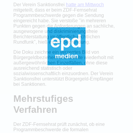
Der Verein Sanktionsfrei
hatte am Mittwoch
mitgeteilt, dass er beim ZDF-Fernsehrat
Programmbeschwerde gegen die Sendung
eingereicht habe. Sie verstoße "in mehreren
Punkten gegen die Anforderungen an sachliche,
ausgewogene und diskriminierungsfreie
Berichterstattung im öffentlich-rechtlichen
Rundfunk", hieß es zur Begründung.
Die Doku zeichne ein verzerrtes Bild von
Bürgergeldbeziehern und arbeite wiederholt mit
außergewöhnlichen Einzelfällen, ohne diese
ausreichend statistisch oder
sozialwissenschaftlich einzuordnen. Der Verein
Sanktionsfrei unterstützt Bürgergeld-Empfänger
bei Sanktionen.
Mehrstufiges
Verfahren
Der ZDF-Fernsehrat prüft zunächst, ob eine
Programmbeschwerde die formalen