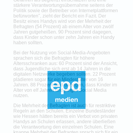
stärkere Verantwortungsübernahme seitens der
Politik sowie der Betreiber von Internetplattformen
befürworten", zieht der Bericht ein Fazit. Der
Besitz eines Handys wird von der Mehrheit der
Befragten (54 Prozent) ab einem Alter von zwölf
Jahren gutgeheißen. 90 Prozent sind dagegen,
dass Kinder schon unter zehn Jahren ein Handy
haben sollten.
Bei der Nutzung von Social-Media-Angeboten
sprachen sich die Befragten für höhere
Altersschranken aus: 60 Prozent sind der Ansicht,
dass Jugendliche sich erst ab 14 Jahren in die
digitalen Netzwerke begeben sollten. 22 Prozent
plädieren sogar für ein Mindestalter von 16
Jahren. 88 Prozent sind dagegen, dass Kinder im
Alter von elf Jahren und jünger Social Media
nutzen.
Die Mehrheit der Befragten ist auch für restriktive
Regeln an den Schulen. Einzelne Bundesländer
wie Hessen hätten bereits ein Verbot von privaten
Handys an Schulen erlassen, andere überließen
die Verantwortung den einzelnen Schulen. Eine
knappe Mehrheit der Befragten sprach sich für ein