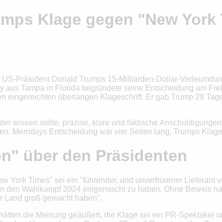
umps Klage gegen "New York T
t US-Präsident Donald Trumps 15-Milliarden-Dollar-Verleumdu
ay aus Tampa in Florida begründete seine Entscheidung am Fre
n eingereichten überlangen Klageschrift. Er gab Trump 28 Tage
r wissen sollte, präzise, klare und faktische Anschuldigungen e
 Merridays Entscheidung war vier Seiten lang, Trumps Klage
n" über den Präsidenten
"New York Times" sei ein "führender, und unverfrorener Lieferan
en in den Wahlkampf 2024 eingemischt zu haben. Ohne Beweis h
ser Land groß gemacht haben".
ätten die Meinung geäußert, die Klage sei ein PR-Spektakel und