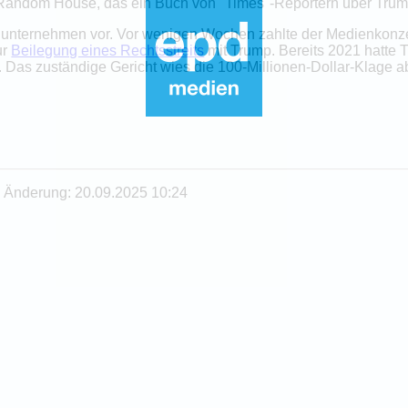
andom House, das ein Buch von "Times"-Reportern über Trump
unternehmen vor. Vor wenigen Wochen zahlte der Medienkonze
ur
Beilegung eines Rechtsstreits
mit Trump. Bereits 2021 hatte
. Das zuständige Gericht wies die 100-Millionen-Dollar-Klage ab
te Änderung: 20.09.2025 10:24
U