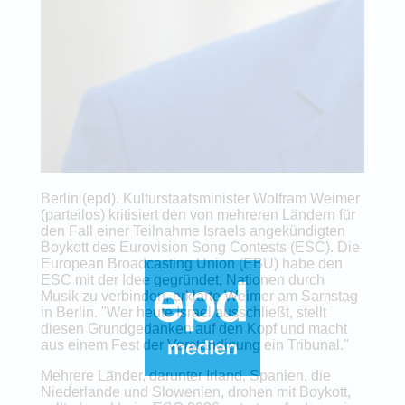
Berlin (epd). Kulturstaatsminister Wolfram Weimer
(parteilos) kritisiert den von mehreren Ländern für
den Fall einer Teilnahme Israels angekündigten
Boykott des Eurovision Song Contests (ESC). Die
European Broadcasting Union (EBU) habe den
ESC mit der Idee gegründet, Nationen durch
Musik zu verbinden, erklärte Weimer am Samstag
in Berlin. "Wer heute Israel ausschließt, stellt
diesen Grundgedanken auf den Kopf und macht
aus einem Fest der Verständigung ein Tribunal."
Mehrere Länder, darunter Irland, Spanien, die
Niederlande und Slowenien, drohen mit Boykott,