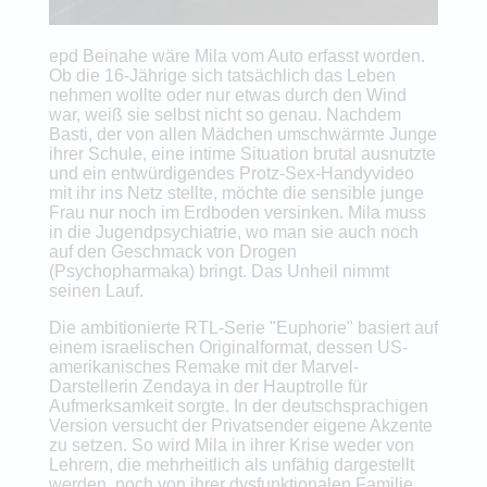
epd Beinahe wäre Mila vom Auto erfasst worden.
Ob die 16-Jährige sich tatsächlich das Leben
nehmen wollte oder nur etwas durch den Wind
war, weiß sie selbst nicht so genau. Nachdem
Basti, der von allen Mädchen umschwärmte Junge
ihrer Schule, eine intime Situation brutal ausnutzte
und ein entwürdigendes Protz-Sex-Handyvideo
mit ihr ins Netz stellte, möchte die sensible junge
Frau nur noch im Erdboden versinken. Mila muss
in die Jugendpsychiatrie, wo man sie auch noch
auf den Geschmack von Drogen
(Psychopharmaka) bringt. Das Unheil nimmt
seinen Lauf.
Die ambitionierte RTL-Serie "Euphorie" basiert auf
einem israelischen Originalformat, dessen US-
amerikanisches Remake mit der Marvel-
Darstellerin Zendaya in der Hauptrolle für
Aufmerksamkeit sorgte. In der deutschsprachigen
Version versucht der Privatsender eigene Akzente
zu setzen. So wird Mila in ihrer Krise weder von
Lehrern, die mehrheitlich als unfähig dargestellt
werden, noch von ihrer dysfunktionalen Familie