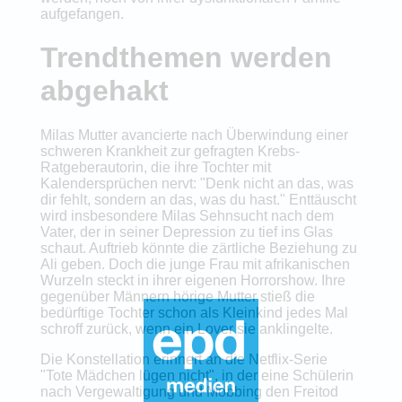
aufgefangen.
Trendthemen werden
abgehakt
Milas Mutter avancierte nach Überwindung einer
schweren Krankheit zur gefragten Krebs-
Ratgeberautorin, die ihre Tochter mit
Kalendersprüchen nervt: "Denk nicht an das, was
dir fehlt, sondern an das, was du hast." Enttäuscht
wird insbesondere Milas Sehnsucht nach dem
Vater, der in seiner Depression zu tief ins Glas
schaut. Auftrieb könnte die zärtliche Beziehung zu
Ali geben. Doch die junge Frau mit afrikanischen
Wurzeln steckt in ihrer eigenen Horrorshow. Ihre
gegenüber Männern hörige Mutter stieß die
bedürftige Tochter schon als Kleinkind jedes Mal
schroff zurück, wenn ein Lover sie anklingelte.
Die Konstellation erinnert an die Netflix-Serie
"Tote Mädchen lügen nicht", in der eine Schülerin
nach Vergewaltigung und Mobbing den Freitod