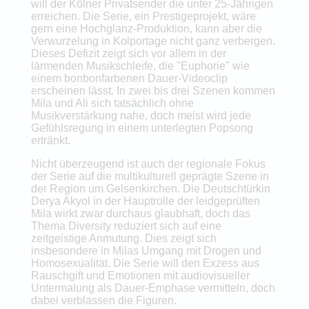
will der Kölner Privatsender die unter 25-Jährigen
erreichen. Die Serie, ein Prestigeprojekt, wäre
gern eine Hochglanz-Produktion, kann aber die
Verwurzelung in Kolportage nicht ganz verbergen.
Dieses Defizit zeigt sich vor allem in der
lärmenden Musikschleife, die "Euphorie" wie
einem bonbonfarbenen Dauer-Videoclip
erscheinen lässt. In zwei bis drei Szenen kommen
Mila und Ali sich tatsächlich ohne
Musikverstärkung nahe, doch meist wird jede
Gefühlsregung in einem unterlegten Popsong
ertränkt.
Nicht überzeugend ist auch der regionale Fokus
der Serie auf die multikulturell geprägte Szene in
der Region um Gelsenkirchen. Die Deutschtürkin
Derya Akyol in der Hauptrolle der leidgeprüften
Mila wirkt zwar durchaus glaubhaft, doch das
Thema Diversity reduziert sich auf eine
zeitgeistige Anmutung. Dies zeigt sich
insbesondere in Milas Umgang mit Drogen und
Homosexualität. Die Serie will den Exzess aus
Rauschgift und Emotionen mit audiovisueller
Untermalung als Dauer-Emphase vermitteln, doch
dabei verblassen die Figuren.