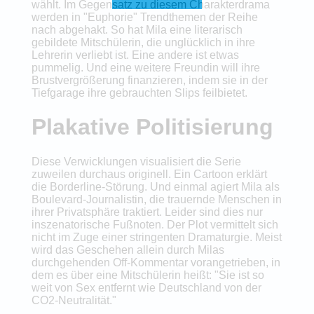
wählt. Im Gegensatz zu diesem Charakterdrama
werden in "Euphorie" Trendthemen der Reihe
nach abgehakt. So hat Mila eine literarisch
gebildete Mitschülerin, die unglücklich in ihre
Lehrerin verliebt ist. Eine andere ist etwas
pummelig. Und eine weitere Freundin will ihre
Brustvergrößerung finanzieren, indem sie in der
Tiefgarage ihre gebrauchten Slips feilbietet.
Plakative Politisierung
Diese Verwicklungen visualisiert die Serie
zuweilen durchaus originell. Ein Cartoon erklärt
die Borderline-Störung. Und einmal agiert Mila als
Boulevard-Journalistin, die trauernde Menschen in
ihrer Privatsphäre traktiert. Leider sind dies nur
inszenatorische Fußnoten. Der Plot vermittelt sich
nicht im Zuge einer stringenten Dramaturgie. Meist
wird das Geschehen allein durch Milas
durchgehenden Off-Kommentar vorangetrieben, in
dem es über eine Mitschülerin heißt: "Sie ist so
weit von Sex entfernt wie Deutschland von der
CO2-Neutralität."