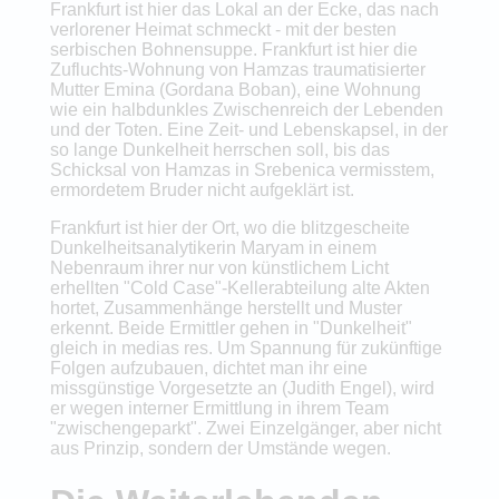
Frankfurt ist hier das Lokal an der Ecke, das nach
verlorener Heimat schmeckt - mit der besten
serbischen Bohnensuppe. Frankfurt ist hier die
Zufluchts-Wohnung von Hamzas traumatisierter
Mutter Emina (Gordana Boban), eine Wohnung
wie ein halbdunkles Zwischenreich der Lebenden
und der Toten. Eine Zeit- und Lebenskapsel, in der
so lange Dunkelheit herrschen soll, bis das
Schicksal von Hamzas in Srebenica vermisstem,
ermordetem Bruder nicht aufgeklärt ist.
Frankfurt ist hier der Ort, wo die blitzgescheite
Dunkelheitsanalytikerin Maryam in einem
Nebenraum ihrer nur von künstlichem Licht
erhellten "Cold Case"-Kellerabteilung alte Akten
hortet, Zusammenhänge herstellt und Muster
erkennt. Beide Ermittler gehen in "Dunkelheit"
gleich in medias res. Um Spannung für zukünftige
Folgen aufzubauen, dichtet man ihr eine
missgünstige Vorgesetzte an (Judith Engel), wird
er wegen interner Ermittlung in ihrem Team
"zwischengeparkt". Zwei Einzelgänger, aber nicht
aus Prinzip, sondern der Umstände wegen.