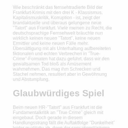
Wie beschränkt das fernsehtradierte Bild der
Frankfurt-Krimis mit den drei K - Klassismus,
Kapitalismuskritik, Korruption - ist, zeigt der
brandaktuelle und überaus gelungene neue
"Tatort" aus Frankfurt. Viele meinen zu Recht, die
deutschsprachige Fernsehwelt bräuchte nun
wirklich keinen neuen "Tatort", keine neuen
Ermittler und keine neuen Fälle mehr.
Übersättigung mit als Unterhaltung aufbereiteten
fiktionalen und echten Verbrechen in "True-
Crime"-Formaten hat dazu geführt, dass wir den
gewaltsamen Tod bloß als Amüsement
wahrnehmen. Das mag ihm Schrecken und
Stachel nehmen, resultiert aber in Gewöhnung
und Abstumpfung.
Glaubwürdiges Spiel
Beim neuen HR-"Tatort" aus Frankfurt ist die
Fundamentalkritik an "True Crime" gleich mit
eingebaut. Doch gerade in diesem
Handlungsstrang fällt die Auftaktfolge "Dunkelheit"
leider qualitativ ab, denn der sensationslüsterne