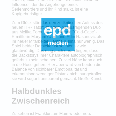
Influencer, der die Angehörige eines
Serienmörders und ihr Kind stalkt, ist eine
Kopfgeburtsfigur.
Zum Glück stört das den zeitkritischen Aufriss des
neuen HR-"Tatort" mit dem herausragenden Duo
aus Melika Foroutan als leitende "Cold-Case"-
Ermittlerin Maryam Azadi und Edin Hasanovic als
ihr neuer Mitarbeiter Hamza Kulina nur wenig. Das
Spiel beider Darsteller ist so intensiv wie
glaubwürdig. Das mag auch daran liegen, dass
die Backstorys ihrer Charaktere autobiographisch
gefärbt zu sein scheinen. Zu viel Nähe kann auch
in die Hose gehen. Hier aber wird von beiden die
Balance von sichtbarer Emotionalität und
erkenntnisnotwendiger Distanz nicht nur getroffen,
sie wird sogar transparent gemacht. Große Kunst.
Halbdunkles
Zwischenreich
Zu sehen ist Frankfurt am Main wieder neu.