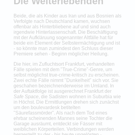
Die Weiterlebenden
Beide, die als Kinder aus Iran und aus Bosnien als
Verfolgte nach Deutschland kamen, wuchsen
offenbar als Hinterbliebene auf und sind auch
irgendwie Hinterlassenschaft. Die Beschäftigung
mit der Aufkläruung sogenannter Altfälle hat für
beide ein Element der Selbstermächtigung und ist
- so könnte man zumindest den Schluss dieser
Premiere sehen - Beginn möglicher Heilung.
Die hier, im Zufluchtsort Frankfurt, verhandelten
Fälle spielen mit dem "True-Crime"-Genre, um
selbst möglichst true-crime-kritisch zu erscheinen.
Zwei echte Fälle nimmt "Dunkelheit" sich vor. Sie
geschahen bezeichnenderweise im Umland. In
der Auftaktfolge ist ausgerechnet Frankfurt der
Safe Space
, die Sadisten wohnen in Suburbia wie
in Höchst. Die Ermittlungen drehen sich zunächst
um den boulevardesk betitelten
"Säurefassmörder". Als nach dem Tod eines
ehrbar scheinenden Mannes seine Tochter die
Garage ausräumt, entdeckt sie Fässer mit
weiblichen Körperteilen. Verbindungen werden
hergestellt zu der - bis heute ungelösten -