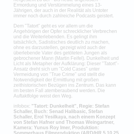
Ermordung und Verstümmelung eines 13-
Jährigen, der auch in der Realität als Untoter
immer noch durch zahlreiche Podcasts geistert.
Dem "Tatort" geht es vor allem um die
Angehörigen der Opfer schrecklicher Verbrechen
und die Weiterlebenden. Es gelingt ihm
tatsächlich, Sadistisches deutlich zu machen,
ohne es darzustellen, gezeigt wird auch der
überlebende Vater des getöteten Jungen als
gebrochener Mann (Martin Feifel). Dunkelheit und
Licht als Metapher der Aufklärung: Dieser "Tatort"-
Ansatz dreht sich um "Cold Cases" unter
Vermeidung von "True Crime" und stellt die
Notwendigkeit der Ermittlung mit großen
zeithistorischen Bezügen ins Zentrum. Das kann
im besten Fall atemberaubend werden. Die
Auftaktfolge weist den Weg.
infobox:
"Tatort: Dunkelheit", Regie: Stefan
Schaller, Buch: Senad Halibasic, Stefan
Schaller, Erol Yesilkaya, nach einem Konzept
von Stefan Hafner und Thomas Weingartner,
Kamera: Yunus Roy Imer, Produktion:
Sommerhaus Filmproduktion (ARD/HR 5.10.25,