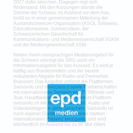
2027 dafür streichen. Dagegen regt sich
Widerstand. Mit den Kürzungen stünde die
Stimme der Schweiz im Ausland vor dem Aus,
heißt es in einer gemeinsamen Mitteilung der
Auslandschweizer-Organisation (ASO), Soliswiss,
Educationsuisse, Suisseculture, der
Schweizerischen Gesellschaft für
Kommunikations- und Medienwissenschaft SGKM
und der Mediengewerkschaft SSM.
Neben ihrem viersprachigen Medienangebot für
die Schweiz erbringt die SRG auch ein
Informationsangebot für das Ausland. Es wird je
hälftig aus Bundesmitteln und der bereits
reduzierten Abgabe für Radio und Fernsehen
finanziert. Das Angebot umfasst die Plattformen
Swissinfo und tvsvizzera.it sowie Partnerschaften
mit internationalen Sendern wie TV5Monde und
3sat. Hauptbestandteil ist die Internet-Plattform
swissinfo.ch mit ihren Texten, Bild-, Audio und
Videobeiträgen in zehn Sprachen. Swissinfo ist
nach eigener Darstellung mit seiner starken
internationalen Präsenz einzigartig und wird
wöchentlich im Ausland bis zu 80 Mal zitiert.