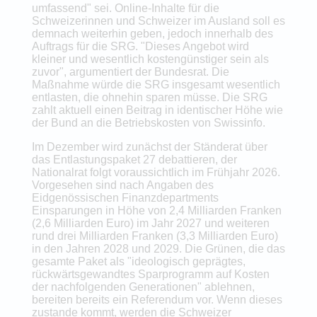
umfassend" sei. Online-Inhalte für die
Schweizerinnen und Schweizer im Ausland soll es
demnach weiterhin geben, jedoch innerhalb des
Auftrags für die SRG. "Dieses Angebot wird
kleiner und wesentlich kostengünstiger sein als
zuvor", argumentiert der Bundesrat. Die
Maßnahme würde die SRG insgesamt wesentlich
entlasten, die ohnehin sparen müsse. Die SRG
zahlt aktuell einen Beitrag in identischer Höhe wie
der Bund an die Betriebskosten von Swissinfo.
Im Dezember wird zunächst der Ständerat über
das Entlastungspaket 27 debattieren, der
Nationalrat folgt voraussichtlich im Frühjahr 2026.
Vorgesehen sind nach Angaben des
Eidgenössischen Finanzdepartments
Einsparungen in Höhe von 2,4 Milliarden Franken
(2,6 Milliarden Euro) im Jahr 2027 und weiteren
rund drei Milliarden Franken (3,3 Milliarden Euro)
in den Jahren 2028 und 2029. Die Grünen, die das
gesamte Paket als "ideologisch geprägtes,
rückwärtsgewandtes Sparprogramm auf Kosten
der nachfolgenden Generationen" ablehnen,
bereiten bereits ein Referendum vor. Wenn dieses
zustande kommt, werden die Schweizer