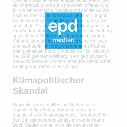
Clemens Stadler ist ein empathischer Mann, der
sich hartnäckig und auch mit einem offenen Ohr
für die einheimische Bevölkerung auf die Suche
nach seinem Sohn Jan (Max Hubacher) begibt.
Beide standen sich nicht besonders nahe, also
scheint der Vater auch von der Hoffnung auf eine
Art Wiedergutmachung getrieben zu sein. Milberg
spielt diesen "Helden" mit zunehmend wildem
Vollbart, aber auf typisch Milberg'sche Art: leise
und nachdenklich, ohne übertriebenes Pathos
oder plakativen Furor. Eindrucksvoll ist, wie sich
der 1956 geborene Milberg in einigen physisch
herausfordernden Szenen unter den klimatischen
Bedingungen Brasiliens schlägt.
Klimapolitischer
Skandal
Umweltwissenschaftler Jan Stadler sollte
eigentlich den Beleg erbringen, dass das
gigantische Aufforstungsprojekt "Treeplanet" für
den Emissionshandel zertifiziert werden kann.
Doch Stadler schien nicht die gewünschten