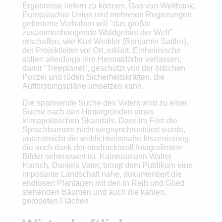
Ergebnisse liefern zu können. Das von Weltbank,
Europäischer Union und mehreren Regierungen
geförderte Vorhaben will "das größte
zusammenhängende Waldgebiet der Welt"
erschaffen, wie Kurt Winkler (Benjamin Sadler),
der Projektleiter vor Ort, erklärt. Einheimische
sollen allerdings ihre Heimatdörfer verlassen,
damit "Treeplanet", geschützt von der örtlichen
Polizei und rüden Sicherheitskräften, die
Aufforstungspläne umsetzen kann.
Die spannende Suche des Vaters wird zu einer
Suche nach den Hintergründen eines
klimapolitischen Skandals. Dass im Film die
Sprachbarriere nicht wegsynchronisiert wurde,
unterstreicht die wirklichkeitsnahe Inszenierung,
die auch dank der eindrucksvoll fotografierten
Bilder sehenswert ist. Kameramann Walter
Harrich, Daniels Vater, bringt dem Publikum eine
imposante Landschaft nahe, dokumentiert die
endlosen Plantagen mit den in Reih und Glied
stehenden Bäumen und auch die kahlen,
gerodeten Flächen.