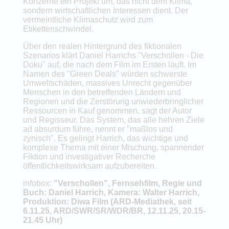
Konzerne ein Projekt um, das nicht dem Klima,
sondern wirtschaftlichen Interessen dient. Der
vermeintliche Klimaschutz wird zum
Etikettenschwindel.
Über den realen Hintergrund des fiktionalen
Szenarios klärt Daniel Harrichs "Verschollen - Die
Doku" auf, die nach dem Film im Ersten läuft. Im
Namen des "Green Deals" würden schwerste
Umweltschäden, massives Unrecht gegenüber
Menschen in den betreffenden Ländern und
Regionen und die Zerstörung unwiederbringlicher
Ressourcen in Kauf genommen, sagt der Autor
und Regisseur. Das System, das alle hehren Ziele
ad absurdum führe, nennt er "maßlos und
zynisch". Es gelingt Harrich, das wichtige und
komplexe Thema mit einer Mischung, spannender
Fiktion und investigativer Recherche
öffentlichkeitswirksam aufzubereiten.
infobox:
"Verschollen", Fernsehfilm, Regie und
Buch: Daniel Harrich, Kamera: Walter Harrich,
Produktion: Diwa Film (ARD-Mediathek, seit
6.11.25, ARD/SWR/SR/WDR/BR, 12.11.25, 20.15-
21.45 Uhr)