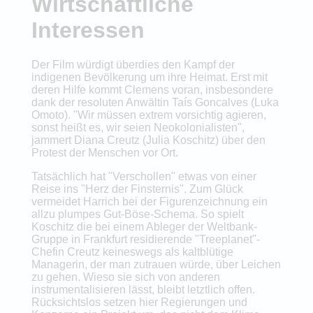
Wirtschaftliche
Interessen
Der Film würdigt überdies den Kampf der
indigenen Bevölkerung um ihre Heimat. Erst mit
deren Hilfe kommt Clemens voran, insbesondere
dank der resoluten Anwältin Taís Goncalves (Luka
Omoto). "Wir müssen extrem vorsichtig agieren,
sonst heißt es, wir seien Neokolonialisten",
jammert Diana Creutz (Julia Koschitz) über den
Protest der Menschen vor Ort.
Tatsächlich hat "Verschollen" etwas von einer
Reise ins "Herz der Finsternis". Zum Glück
vermeidet Harrich bei der Figurenzeichnung ein
allzu plumpes Gut-Böse-Schema. So spielt
Koschitz die bei einem Ableger der Weltbank-
Gruppe in Frankfurt residierende "Treeplanet"-
Chefin Creutz keineswegs als kaltblütige
Managerin, der man zutrauen würde, über Leichen
zu gehen. Wieso sie sich von anderen
instrumentalisieren lässt, bleibt letztlich offen.
Rücksichtslos setzen hier Regierungen und