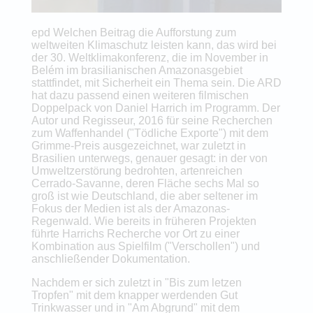
epd Welchen Beitrag die Aufforstung zum
weltweiten Klimaschutz leisten kann, das wird bei
der 30. Weltklimakonferenz, die im November in
Belém im brasilianischen Amazonasgebiet
stattfindet, mit Sicherheit ein Thema sein. Die ARD
hat dazu passend einen weiteren filmischen
Doppelpack von Daniel Harrich im Programm. Der
Autor und Regisseur, 2016 für seine Recherchen
zum Waffenhandel ("Tödliche Exporte") mit dem
Grimme-Preis ausgezeichnet, war zuletzt in
Brasilien unterwegs, genauer gesagt: in der von
Umweltzerstörung bedrohten, artenreichen
Cerrado-Savanne, deren Fläche sechs Mal so
groß ist wie Deutschland, die aber seltener im
Fokus der Medien ist als der Amazonas-
Regenwald. Wie bereits in früheren Projekten
führte Harrichs Recherche vor Ort zu einer
Kombination aus Spielfilm ("Verschollen") und
anschließender Dokumentation.
Nachdem er sich zuletzt in "Bis zum letzen
Tropfen" mit dem knapper werdenden Gut
Trinkwasser und in "Am Abgrund" mit dem