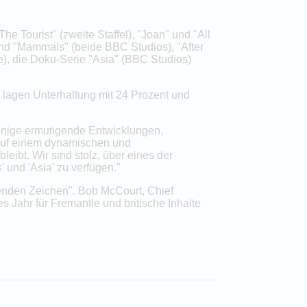
Tourist" (zweite Staffel), "Joan" und "All
 und "Mammals" (beide BBC Studios), "After
le), die Doku-Serie "Asia" (BBC Studios)
 lagen Unterhaltung mit 24 Prozent und
 einige ermutigende Entwicklungen,
"Auf einem dynamischen und
bleibt. Wir sind stolz, über eines der
' und 'Asia' zu verfügen."
genden Zeichen". Bob McCourt, Chief
es Jahr für Fremantle und britische Inhalte