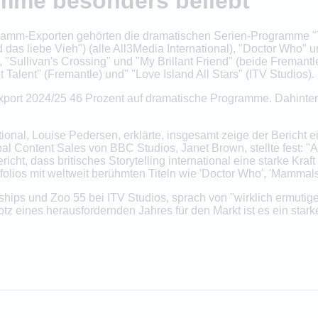
mme besonders beliebt
ramm-Exporten gehörten die dramatischen Serien-Programme "The 
 das liebe Vieh") (alle All3Media International), "Doctor Who"
, "Sullivan's Crossing" und "My Brillant Friend" (beide Fremant
Talent" (Fremantle) und" "Love Island All Stars" (ITV Studios).
xport 2024/25 46 Prozent auf dramatische Programme. Dahinter
tional, Louise Pedersen, erklärte, insgesamt zeige der Bericht
al Content Sales von BBC Studios, Janet Brown, stellte fest: 
ht, dass britisches Storytelling international eine starke Kraft 
folios mit weltweit berühmten Titeln wie 'Doctor Who', 'Mammals
rships und Zoo 55 bei ITV Studios, sprach von "wirklich ermuti
rotz eines herausfordernden Jahres für den Markt ist es ein stark