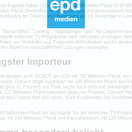
mm-Exporte haben 20024/25 mit 2,02 Milliarden Pfund (2,30 Mill
rden Pfund übertroffen. Im Vergleich zum Vorjahreszeitraum be
rs Alliance for Cinema and Television) am 19. November in Lon
"Doctor Who", "Ludwig", "Nightsleeper” und "All Creatures Gre
xporte britischer TV-Programme nach mehreren unruhigen Jah
r Anteil von Verkäufen aus Programm-Bibliotheken wuchs demna
den Markt mit wirtschaftlichen Lösungen versorgten.
igster Importeur
mme blieben auch 2024/25 die USA mit 797 Millionen Pfund, ein
zent. Danach folgte Australien mit 195 Millionen Pfund auf Plat
nd (plus 61 Prozent) von Platz sechs nach vorn und verdrängte 
22 Millionen Pfund exportiert (plus vier Prozent). Danach folg
uf den Plätzen fünf und sechs. Nach Kontinenten lag Nordameri
69 Milliarden Pfund der wichtigste Teil der britischen TV-Progr
ate mit 244 Millionen Pfund und Koproduktionen mit 126 Million