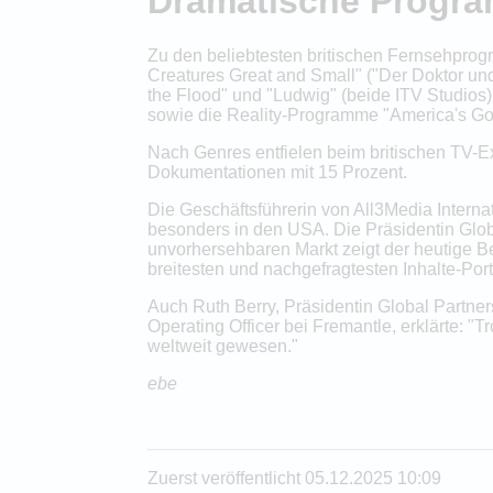
Dramatische Progra
Zu den beliebtesten britischen Fernsehprog
Creatures Great and Small" ("Der Doktor und
the Flood" und "Ludwig" (beide ITV Studios)
sowie die Reality-Programme "America's Got 
Nach Genres entfielen beim britischen TV-E
Dokumentationen mit 15 Prozent.
Die Geschäftsführerin von All3Media Interna
besonders in den USA. Die Präsidentin Glob
unvorhersehbaren Markt zeigt der heutige Beric
breitesten und nachgefragtesten Inhalte-Port
Auch Ruth Berry, Präsidentin Global Partne
Operating Officer bei Fremantle, erklärte: "T
weltweit gewesen."
ebe
Zuerst veröffentlicht 05.12.2025 10:09