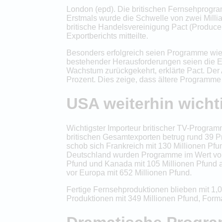
London (epd). Die britischen Fernsehprogra
Erstmals wurde die Schwelle von zwei Millia
britische Handelsvereinigung Pact (Produce
Exportberichts mitteilte.
Besonders erfolgreich seien Programme wie 
bestehender Herausforderungen seien die E
Wachstum zurückgekehrt, erklärte Pact. De
Prozent. Dies zeige, dass ältere Programme 
USA weiterhin wicht
Wichtigster Importeur britischer TV-Progra
britischen Gesamtexporten betrug rund 39 Pro
schob sich Frankreich mit 130 Millionen Pfu
Deutschland wurden Programme im Wert von 1
Pfund und Kanada mit 105 Millionen Pfund a
vor Europa mit 652 Millionen Pfund.
Fertige Fernsehproduktionen blieben mit 1,0
Produktionen mit 349 Millionen Pfund, Form