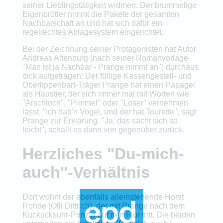
seiner Lieblingstätigkeit widmen: Der brummelige
Eigenbrötler nimmt die Pakete der gesamten
Nachbarschaft an und hat sich dafür ein
regelrechtes Ablagesystem eingerichtet.
Bei der Zeichnung seiner Protagonisten hat Autor
Andreas Altenburg (nach seiner Romanvorlage
"Man ist ja Nachbar - Prange nimmt an") durchaus
dick aufgetragen: Der füllige Kassengestell- und
Oberlippenbart-Träger Prange hat einen Papagei
als Haustier, der sich immer mal mit Worten wie
"Arschloch", "Pimmel" oder "Loser" vernehmen
lässt. "Ich hab'n Vogel, und der hat Tourette", sagt
Prange zur Erklärung. "Ja, das sacht sich so
leicht", schallt es dann von gegenüber zurück.
Herzliches "Du-mich-
auch"-Verhältnis
Dort wohnt der ebenfalls alleinstehende Horst
Rohde (Olli Dittrich), der mit Prange nach dem
Kuckucksuhr-Prinzip auf den Flur tritt. Die beiden