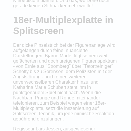
Klebepistole blamiert. Und das, wo Dörte doch
gerade keinen Schnacker mehr wollte!
18er-Multiplexplatte in
Splitscreen
Der dicke Pinselstrich bei der Figurenanlage wird
aufgefangen durch feine, nuancierte
Darstellungen. Bjarne Mädel fügt seinem weit
gefächerten und doch ureigenen Figurenspektrum
- von Ernie aus "Stromberg" über "Tatortreiniger"
Schotty bis zu Sörensen, dem Polizisten mit der
Angststörung - noch einen weiteren
unverwechselbaren Charakter hinzu, und
Katharina Marie Schubert steht ihm in
punktgenauem Spiel nicht nach. Wenn die
Nachbarn Prange und Rohde miteinander
telefonieren, zum Beispiel wegen einer 18er-
Multiplexplatte, setzt die Inszenierung auf
Splitscreen-Technik, um jede mimische Reaktion
gebührend einzufangen.
Regisseur Lars Jessen, ausgewiesener