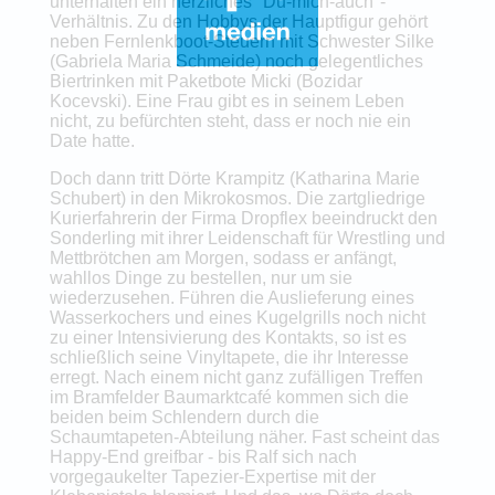
unterhalten ein herzliches "Du-mich-auch"-
Verhältnis. Zu den Hobbys der Hauptfigur gehört
neben Fernlenkboot-Steuern mit Schwester Silke
(Gabriela Maria Schmeide) noch gelegentliches
Biertrinken mit Paketbote Micki (Bozidar
Kocevski). Eine Frau gibt es in seinem Leben
nicht, zu befürchten steht, dass er noch nie ein
Date hatte.
Doch dann tritt Dörte Krampitz (Katharina Marie
Schubert) in den Mikrokosmos. Die zartgliedrige
Kurierfahrerin der Firma Dropflex beeindruckt den
Sonderling mit ihrer Leidenschaft für Wrestling und
Mettbrötchen am Morgen, sodass er anfängt,
wahllos Dinge zu bestellen, nur um sie
wiederzusehen. Führen die Auslieferung eines
Wasserkochers und eines Kugelgrills noch nicht
zu einer Intensivierung des Kontakts, so ist es
schließlich seine Vinyltapete, die ihr Interesse
erregt. Nach einem nicht ganz zufälligen Treffen
im Bramfelder Baumarktcafé kommen sich die
beiden beim Schlendern durch die
Schaumtapeten-Abteilung näher. Fast scheint das
Happy-End greifbar - bis Ralf sich nach
vorgegaukelter Tapezier-Expertise mit der