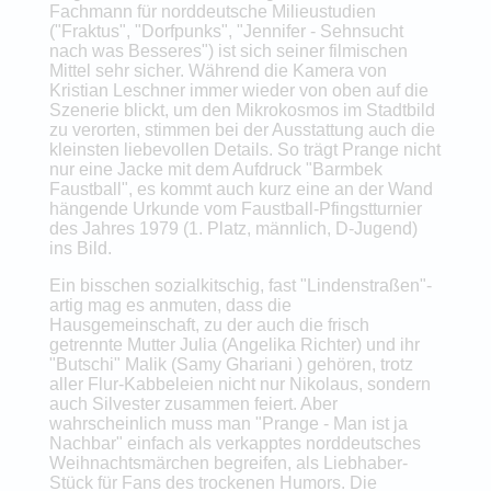
Fachmann für norddeutsche Milieustudien
("Fraktus", "Dorfpunks", "Jennifer - Sehnsucht
nach was Besseres") ist sich seiner filmischen
Mittel sehr sicher. Während die Kamera von
Kristian Leschner immer wieder von oben auf die
Szenerie blickt, um den Mikrokosmos im Stadtbild
zu verorten, stimmen bei der Ausstattung auch die
kleinsten liebevollen Details. So trägt Prange nicht
nur eine Jacke mit dem Aufdruck "Barmbek
Faustball", es kommt auch kurz eine an der Wand
hängende Urkunde vom Faustball-Pfingstturnier
des Jahres 1979 (1. Platz, männlich, D-Jugend)
ins Bild.
Ein bisschen sozialkitschig, fast "Lindenstraßen"-
artig mag es anmuten, dass die
Hausgemeinschaft, zu der auch die frisch
getrennte Mutter Julia (Angelika Richter) und ihr
"Butschi" Malik (Samy Ghariani ) gehören, trotz
aller Flur-Kabbeleien nicht nur Nikolaus, sondern
auch Silvester zusammen feiert. Aber
wahrscheinlich muss man "Prange - Man ist ja
Nachbar" einfach als verkapptes norddeutsches
Weihnachtsmärchen begreifen, als Liebhaber-
Stück für Fans des trockenen Humors. Die