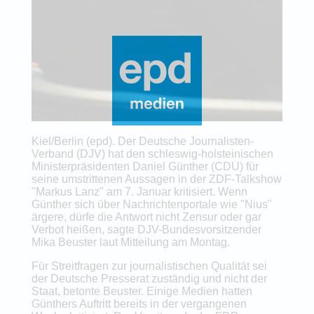
Kiel/Berlin (epd). Der Deutsche Journalisten-
Verband (DJV) hat den schleswig-holsteinischen
Ministerpräsidenten Daniel Günther (CDU) für
seine umstrittenen Aussagen in der ZDF-Talkshow
"Markus Lanz" am 7. Januar kritisiert. Wenn
Günther sich über Nachrichtenportale wie "Nius"
ärgere, dürfe die Antwort nicht Zensur oder gar
Verbot heißen, sagte DJV-Bundesvorsitzender
Mika Beuster laut Mitteilung am Montag.
Für Streitfragen zur journalistischen Qualität sei
der Deutsche Presserat zuständig und nicht der
Staat, betonte Beuster. Einige Medien hatten
Günthers Auftritt bereits in der vergangenen