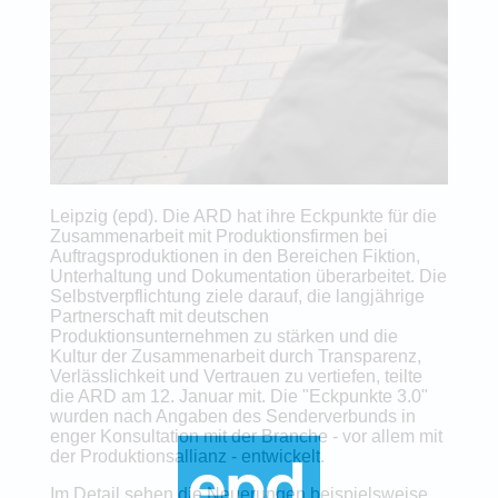
Leipzig (epd). Die ARD hat ihre Eckpunkte für die
Zusammenarbeit mit Produktionsfirmen bei
Auftragsproduktionen in den Bereichen Fiktion,
Unterhaltung und Dokumentation überarbeitet. Die
Selbstverpflichtung ziele darauf, die langjährige
Partnerschaft mit deutschen
Produktionsunternehmen zu stärken und die
Kultur der Zusammenarbeit durch Transparenz,
Verlässlichkeit und Vertrauen zu vertiefen, teilte
die ARD am 12. Januar mit. Die "Eckpunkte 3.0"
wurden nach Angaben des Senderverbunds in
enger Konsultation mit der Branche - vor allem mit
der Produktionsallianz - entwickelt.
Im Detail sehen die Neuerungen beispielsweise