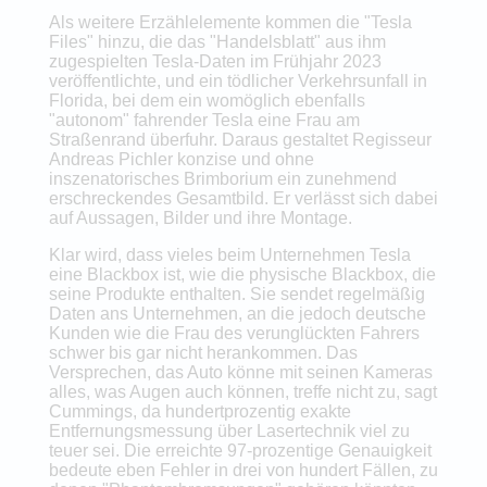
Als weitere Erzählelemente kommen die "Tesla
Files" hinzu, die das "Handelsblatt" aus ihm
zugespielten Tesla-Daten im Frühjahr 2023
veröffentlichte, und ein tödlicher Verkehrsunfall in
Florida, bei dem ein womöglich ebenfalls
"autonom" fahrender Tesla eine Frau am
Straßenrand überfuhr. Daraus gestaltet Regisseur
Andreas Pichler konzise und ohne
inszenatorisches Brimborium ein zunehmend
erschreckendes Gesamtbild. Er verlässt sich dabei
auf Aussagen, Bilder und ihre Montage.
Klar wird, dass vieles beim Unternehmen Tesla
eine Blackbox ist, wie die physische Blackbox, die
seine Produkte enthalten. Sie sendet regelmäßig
Daten ans Unternehmen, an die jedoch deutsche
Kunden wie die Frau des verunglückten Fahrers
schwer bis gar nicht herankommen. Das
Versprechen, das Auto könne mit seinen Kameras
alles, was Augen auch können, treffe nicht zu, sagt
Cummings, da hundertprozentig exakte
Entfernungsmessung über Lasertechnik viel zu
teuer sei. Die erreichte 97-prozentige Genauigkeit
bedeute eben Fehler in drei von hundert Fällen, zu