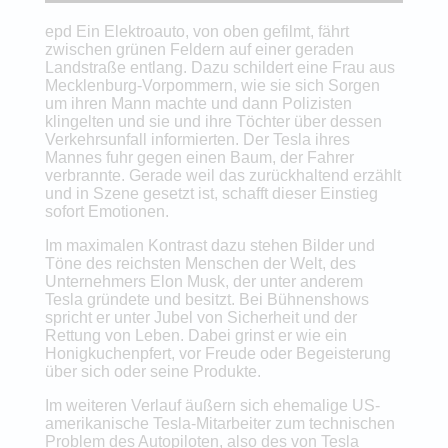
epd Ein Elektroauto, von oben gefilmt, fährt
zwischen grünen Feldern auf einer geraden
Landstraße entlang. Dazu schildert eine Frau aus
Mecklenburg-Vorpommern, wie sie sich Sorgen
um ihren Mann machte und dann Polizisten
klingelten und sie und ihre Töchter über dessen
Verkehrsunfall informierten. Der Tesla ihres
Mannes fuhr gegen einen Baum, der Fahrer
verbrannte. Gerade weil das zurückhaltend erzählt
und in Szene gesetzt ist, schafft dieser Einstieg
sofort Emotionen.
Im maximalen Kontrast dazu stehen Bilder und
Töne des reichsten Menschen der Welt, des
Unternehmers Elon Musk, der unter anderem
Tesla gründete und besitzt. Bei Bühnenshows
spricht er unter Jubel von Sicherheit und der
Rettung von Leben. Dabei grinst er wie ein
Honigkuchenpfert, vor Freude oder Begeisterung
über sich oder seine Produkte.
Im weiteren Verlauf äußern sich ehemalige US-
amerikanische Tesla-Mitarbeiter zum technischen
Problem des Autopiloten, also des von Tesla