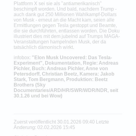
Plattform X sei sie als "antiamerikanisch"
beschimpft worden. Und bald, nachdem Trump -
auch dank gut 250 Millionen Wahlkampf-Dollars
von Musk - erneut an die Macht kam, seien alle
Ermittlungen gegen Tesla gestoppt und Beamte,
die sie durchführten, entlassen worden. Die Doku
illustriert dies mit dem jubelnd auf Trumps MAGA-
Veranstaltungen hampelnden Musk, der da
tatsächlich dämonisch wirkt.
infobox:
"Elon Musk Uncovered: Das Tesla-
Experiment", Dokumentation, Regie: Andreas
Pichler, Buch: Andreas Pichler, Anne von
Petersdorff, Christian Beetz, Kamera: Jakob
Stark, Tom Bergmann, Produktion: Beetz
Brothers (Sky
Documentaries/ARD/HR/SWR/WDR/NDR, seit
30.1.26 und bei Wow)
Zuerst veröffentlicht 30.01.2026 09:40 Letzte
Änderung: 02.02.2026 15:45