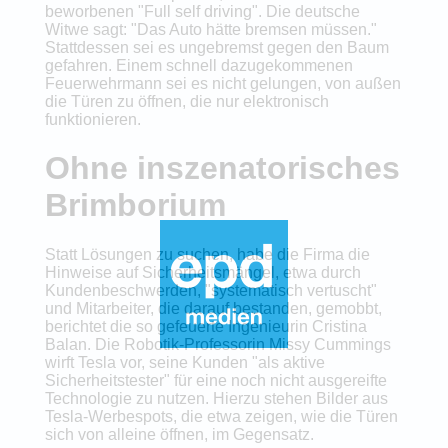
beworbenen "Full self driving". Die deutsche
Witwe sagt: "Das Auto hätte bremsen müssen."
Stattdessen sei es ungebremst gegen den Baum
gefahren. Einem schnell dazugekommenen
Feuerwehrmann sei es nicht gelungen, von außen
die Türen zu öffnen, die nur elektronisch
funktionieren.
Ohne inszenatorisches
Brimborium
Statt Lösungen zu suchen, habe die Firma die
Hinweise auf Sicherheitsmängel, etwa durch
Kundenbeschwerden, "systematisch vertuscht"
und Mitarbeiter, die darauf bestanden, gemobbt,
berichtet die so gefeuerte Ingenieurin Cristina
Balan. Die Robotik-Professorin Missy Cummings
wirft Tesla vor, seine Kunden "als aktive
Sicherheitstester" für eine noch nicht ausgereifte
Technologie zu nutzen. Hierzu stehen Bilder aus
Tesla-Werbespots, die etwa zeigen, wie die Türen
sich von alleine öffnen, im Gegensatz.