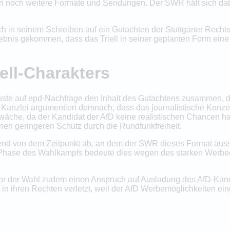
n noch weitere Formate und Sendungen. Der SWR hält sich dabe
h in seinem Schreiben auf ein Gutachten der Stuttgarter Recht
gebnis gekommen, dass das Triell in seiner geplanten Form ein
ll-Charakters
te auf epd-Nachfrage den Inhalt des Gutachtens zusammen, das
ie Kanzlei argumentiert demnach, dass das journalistische Konz
chwäche, da der Kandidat der AfD keine realistischen Chancen h
n geringeren Schutz durch die Rundfunkfreiheit.
nd von dem Zeitpunkt ab, an dem der SWR dieses Format ausst
 Phase des Wahlkampfs bedeute dies wegen des starken Werbee
or der Wahl zudem einen Anspruch auf Ausladung des AfD-Kandi
 in ihren Rechten verletzt, weil der AfD Werbemöglichkeiten e