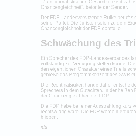
"Zum journalistischen Gesamtkonzept zähle
Chancengleichheit", betonte der Sender.
Der FDP-Landesvorsitzende Rülke beruft sic
seiner Partei. Die Juristen seien zu dem Er
Chancengleichheit der FDP darstelle.
Schwächung des Trie
Ein Sprecher des FDP-Landesverbandes fass
vollständig zur Verfügung stellen könne. D
den eigentlichen Charakter eines Triells s
genieße das Programmkonzept des SWR eine
Die Rechtmäßigkeit hänge daher entscheide
Sprechers in dem Gutachten. In der heißen
der Chancengleichheit der FDP.
Die FDP habe bei einer Ausstrahlung kurz v
rechtswidrig wäre. Die FDP werde hierdurch
blieben.
nbl