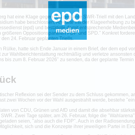
berg hat eine Klage gegen das geplante SWR-Triell mit den La
sidium habe beschlossen, Anwälte mit der Klageerhebung zu b
essedienst (epd) und bestätigte damit entsprechende Medienberi
größeren Oppositionsparteien FDP und SPD." Konkret fordere 
 den 24. Februar geplanten Triells.
Rülke, hatte sich Ende Januar in einem Brief, der dem epd vor
kt zur Wahlberichterstattung rechtmäßig und verletze ansonsten 
tens bis zum 8. Februar 2026" zu senden, da der geplante Termin
rück
ritischer Reflexion sei der Sender zu dem Schluss gekommen, a
ast zwei Wochen vor der Wahl ausgestrahlt werde, bestehe "ei
idaten von CDU, Grünen und AfD und damit die absehbar stärkst
SWR. Zwei Tage später, am 26. Februar, folge die "Wahlarena", z
geladen seien, "also auch die FDP". Auch in der Radiosendung
glichkeit, sich und die Konzepte ihrer jeweiligen Partei in Ei