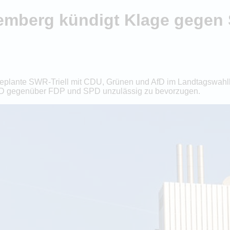
mberg kündigt Klage gegen S
plante SWR-Triell mit CDU, Grünen und AfD im Landtagswahlkam
e AfD gegenüber FDP und SPD unzulässig zu bevorzugen.