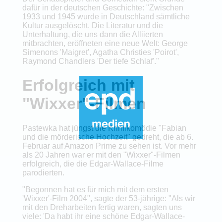
dafür in der deutschen Geschichte: "Zwischen
1933 und 1945 wurde in Deutschland sämtliche
Kultur ausgelöscht. Die Literatur und die
Unterhaltung, die uns dann die Alliierten
mitbrachten, eröffneten eine neue Welt: George
Simenons 'Maigret', Agatha Christies 'Poirot',
Raymond Chandlers 'Der tiefe Schlaf'."
Erfolgreich mit
"Wixxer"-Filmen
Pastewka hat jüngst die Krimikomödie "Fabian
und die mörderische Hochzeit" gedreht, die ab 6.
Februar auf Amazon Prime zu sehen ist. Vor mehr
als 20 Jahren war er mit den "Wixxer"-Filmen
erfolgreich, die die Edgar-Wallace-Filme
parodierten.
"Begonnen hat es für mich mit dem ersten
'Wixxer'-Film 2004", sagte der 53-jährige: "Als wir
mit den Dreharbeiten fertig waren, sagten uns
viele: 'Da habt ihr eine schöne Edgar-Wallace-