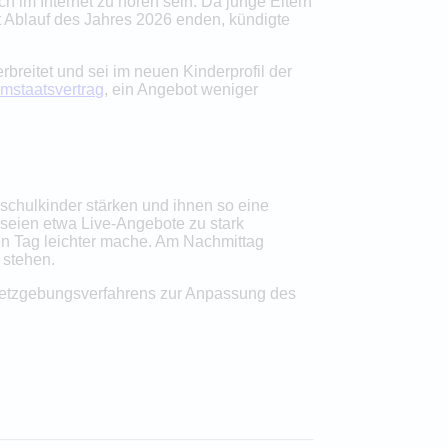
h im Internet zu hören sein. Da junge Eltern
 Ablauf des Jahres 2026 enden, kündigte
reitet und sei im neuen Kinderprofil der
mstaatsvertrag
, ein Angebot weniger
dschulkinder stärken und ihnen so eine
t seien etwa Live-Angebote zu stark
den Tag leichter mache. Am Nachmittag
 stehen.
setzgebungsverfahrens zur Anpassung des