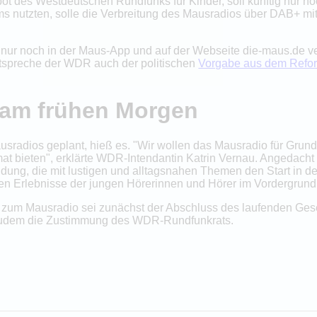
t des Westdeutschen Rundfunks für Kinder, soll künftig nur noc
 nutzten, solle die Verbreitung des Mausradios über DAB+ mit
r noch in der Maus-App und auf der Webseite die-maus.de verb
ntspreche der WDR auch der politischen
Vorgabe aus dem Refor
 am frühen Morgen
ausradios geplant, hieß es. "Wir wollen das Mausradio für Grun
imat bieten", erklärte WDR-Intendantin Katrin Vernau. Angedach
ndung, die mit lustigen und alltagsnahen Themen den Start in 
nen Erlebnisse der jungen Hörerinnen und Hörer im Vordergrund
e zum Mausradio sei zunächst der Abschluss des laufenden Ge
zudem die Zustimmung des WDR-Rundfunkrats.