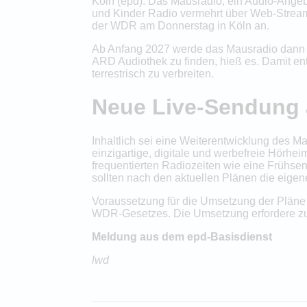
Köln (epd). Das Mausradio, ein Audio-Angebo
und Kinder Radio vermehrt über Web-Streams
der WDR am Donnerstag in Köln an.
Ab Anfang 2027 werde das Mausradio dann nu
ARD Audiothek zu finden, hieß es. Damit e
terrestrisch zu verbreiten.
Neue Live-Sendung
Inhaltlich sei eine Weiterentwicklung des M
einzigartige, digitale und werbefreie Hörhe
frequentierten Radiozeiten wie eine Frühse
sollten nach den aktuellen Plänen die eige
Voraussetzung für die Umsetzung der Plän
WDR-Gesetzes. Die Umsetzung erfordere 
Meldung aus dem epd-Basisdienst
lwd