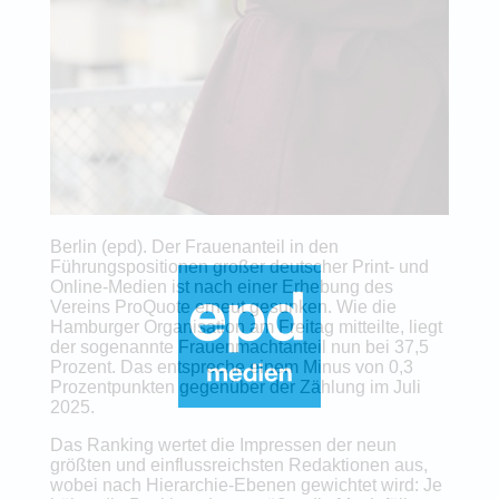
Berlin (epd). Der Frauenanteil in den
Führungspositionen großer deutscher Print- und
Online-Medien ist nach einer Erhebung des
Vereins ProQuote erneut gesunken. Wie die
Hamburger Organisation am Freitag mitteilte, liegt
der sogenannte Frauenmachtanteil nun bei 37,5
Prozent. Das entspreche einem Minus von 0,3
Prozentpunkten gegenüber der Zählung im Juli
2025.
Das Ranking wertet die Impressen der neun
größten und einflussreichsten Redaktionen aus,
wobei nach Hierarchie-Ebenen gewichtet wird: Je