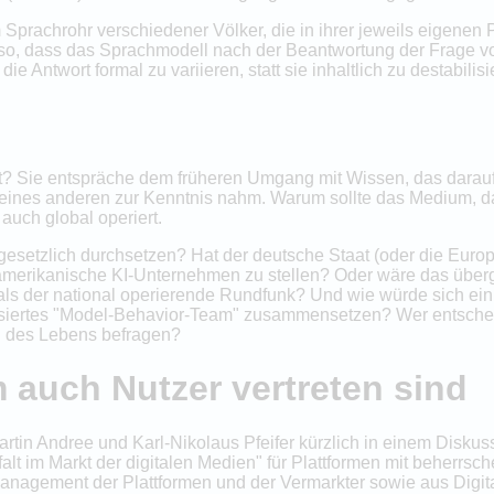
rachrohr verschiedener Völker, die in ihrer jeweils eigenen Per
ch so, dass das Sprachmodell nach der Beantwortung der Frage vo
 die Antwort formal zu variieren, statt sie inhaltlich zu destabilisi
? Sie entspräche dem früheren Umgang mit Wissen, das darau
 eines anderen zur Kenntnis nahm. Warum sollte das Medium, da
auch global operiert.
 gesetzlich durchsetzen? Hat der deutsche Staat (oder die Euro
erikanische KI-Unternehmen zu stellen? Oder wäre das übergrif
als der national operierende Rundfunk? Und wie würde sich ei
isiertes "Model-Behavior-Team" zusammensetzen? Wer entscheid
n des Lebens befragen?
 auch Nutzer vertreten sind
rtin Andree und Karl-Nikolaus Pfeifer kürzlich in einem Disku
lt im Markt der digitalen Medien" für Plattformen mit beherrs
Management der Plattformen und der Vermarkter sowie aus Digita