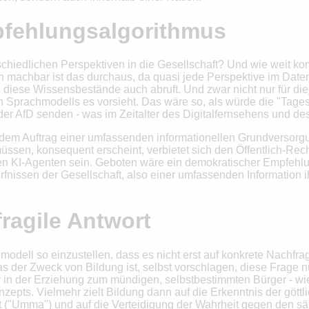
fehlungsalgorithmus
schiedlichen Perspektiven in die Gesellschaft? Und wie weit k
 machbar ist das durchaus, da quasi jede Perspektive im Daten
es diese Wissensbestände auch abruft. Und zwar nicht nur für di
n Sprachmodells es vorsieht. Das wäre so, als würde die "Tage
er AfD senden - was im Zeitalter des Digitalfernsehens und de
h dem Auftrag einer umfassenden informationellen Grundversor
müssen, konsequent erscheint, verbietet sich den Öffentlich-Rech
 KI-Agenten sein. Geboten wäre ein demokratischer Empfehlu
rfnissen der Gesellschaft, also einer umfassenden Information ih
fragile Antwort
odell so einzustellen, dass es nicht erst auf konkrete Nachfrag
s der Zweck von Bildung ist, selbst vorschlagen, diese Frage 
r in der Erziehung zum mündigen, selbstbestimmten Bürger - wie
pts. Vielmehr zielt Bildung dann auf die Erkenntnis der göttl
t ("Umma") und auf die Verteidigung der Wahrheit gegen den s