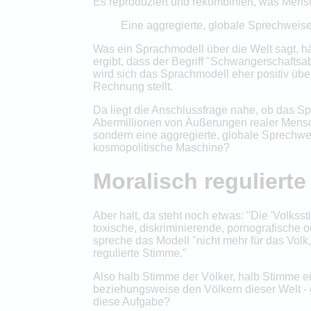
Es reproduziert und rekombiniert, was Mens
Eine aggregierte, globale Sprechweis
Was ein Sprachmodell über die Welt sagt, hä
ergibt, dass der Begriff "Schwangerschaftsab
wird sich das Sprachmodell eher positiv üb
Rechnung stellt.
Da liegt die Anschlussfrage nahe, ob das S
Abermillionen von Äußerungen realer Mensche
sondern eine aggregierte, globale Sprechwe
kosmopolitische Maschine?
Moralisch reguliert
Aber halt, da steht noch etwas: "Die 'Volks
toxische, diskriminierende, pornografische o
spreche das Modell "nicht mehr für das Volk,
regulierte Stimme."
Also halb Stimme der Völker, halb Stimme ei
beziehungsweise den Völkern dieser Welt - g
diese Aufgabe?