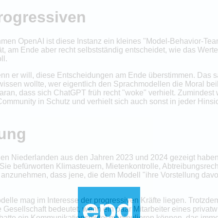
rogressiven
men OpenAI ist diese Instanz ein kleines "Model-Behavior-Team
ät, am Ende aber recht selbstständig entscheidet, wie das We
ll.
n er will, diese Entscheidungen am Ende überstimmen. Das sa
issen wollte, wer eigentlich den Sprachmodellen die Moral beib
 daran, dass sich ChatGPT früh recht "woke" verhielt. Zumindest
munity in Schutz und verhielt sich auch sonst in jeder Hin
tung
den Niederlanden aus den Jahren 2023 und 2024 gezeigt haben
 Sie befürworten Klimasteuern, Mietenkontrolle, Abtreibungsre
 anzunehmen, dass jene, die dem Modell "ihre Vorstellung davon,
lle mag im Interesse der progressiven Kräfte liegen. Trotzdem s
Gesellschaft bedeutet, wenn ein paar Mitarbeiter eines privat
batte ein Kommunikationsmittel manipulieren können, das immer 