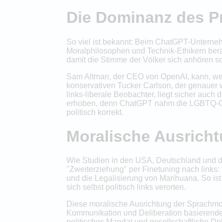
Die Dominanz des P
So viel ist bekannt: Beim ChatGPT-Unterneh
Moralphilosophen und Technik-Ethikern ber
damit die Stimme der Völker sich anhören so
Sam Altman, der CEO von OpenAI, kann, wen
konservativen Tucker Carlson, der genauer w
links-liberale Beobachter, liegt sicher auch
erhoben, denn ChatGPT nahm die LGBTQ-Com
politisch korrekt.
Moralische Ausrich
Wie Studien in den USA, Deutschland und 
"Zweiterziehung" per Finetuning nach links:
und die Legalisierung von Marihuana. So ist
sich selbst politisch links verorten.
Diese moralische Ausrichtung der Sprachmode
Kommunikation und Deliberation basierende 
politisches Mandat und gesellschaftliche De