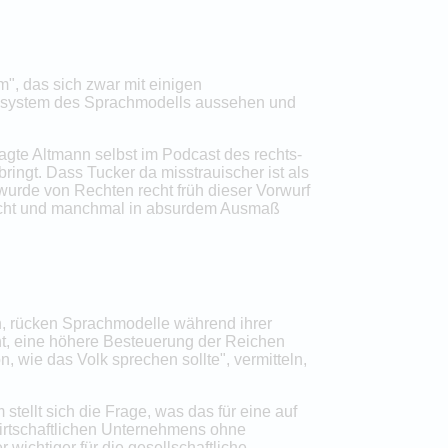
", das sich zwar mit einigen
rtesystem des Sprachmodells aussehen und
gte Altmann selbst im Podcast des rechts-
ringt. Dass Tucker da misstrauischer ist als
 wurde von Rechten recht früh dieser Vorwurf
sicht und manchmal in absurdem Ausmaß
, rücken Sprachmodelle während ihrer
cht, eine höhere Besteuerung der Reichen
 wie das Volk sprechen sollte", vermitteln,
tellt sich die Frage, was das für eine auf
wirtschaftlichen Unternehmens ohne
wichtiger für die gesellschaftliche