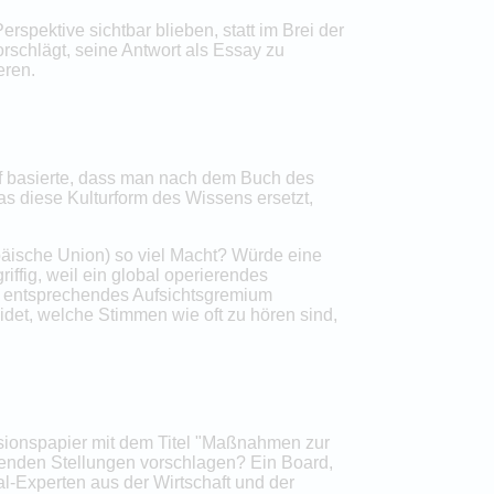
spektive sichtbar blieben, statt im Brei der
rschlägt, seine Antwort als Essay zu
eren.
f basierte, dass man nach dem Buch des
s diese Kulturform des Wissens ersetzt,
päische Union) so viel Macht? Würde eine
fig, weil ein global operierendes
n entsprechendes Aufsichtsgremium
et, welche Stimmen wie oft zu hören sind,
ssionspapier mit dem Titel "Maßnahmen zur
chenden Stellungen vorschlagen? Ein Board,
l-Experten aus der Wirtschaft und der