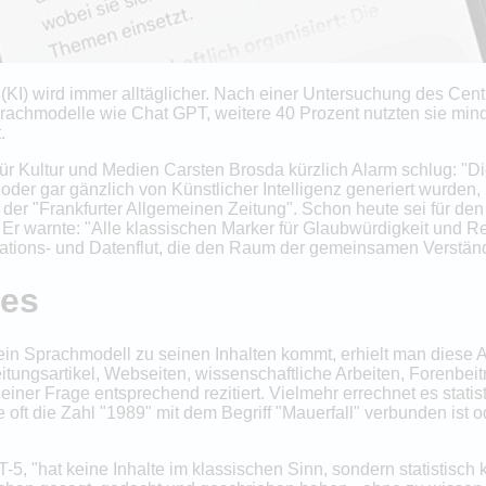
 (KI) wird immer alltäglicher. Nach einer Untersuchung des Ce
Sprachmodelle wie Chat GPT, weitere 40 Prozent nutzten sie min
.
r Kultur und Medien Carsten Brosda kürzlich Alarm schlug: "D
e oder gar gänzlich von Künstlicher Intelligenz generiert wurde
in der "Frankfurter Allgemeinen Zeitung". Schon heute sei für d
. Er warnte: "Alle klassischen Marker für Glaubwürdigkeit und Re
mations- und Datenflut, die den Raum der gemeinsamen Verstä
kes
n Sprachmodell zu seinen Inhalten kommt, erhielt man diese A
Zeitungsartikel, Webseiten, wissenschaftliche Arbeiten, Forenbei
i einer Frage entsprechend rezitiert. Vielmehr errechnet es stati
 oft die Zahl "1989" mit dem Begriff "Mauerfall" verbunden ist
5, "hat keine Inhalte im klassischen Sinn, sondern statistisc