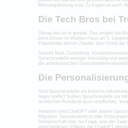
Meinungsbildung wird. Zu fragen ist auch: 
Die Tech Bros bei T
Genau das tut er gerade. Das zeigten die 
beim Dinner im Weißen Haus am 5. Septembe
Präsidenten keinen Zweifel: Den Chefs der S
Sowohl Mark Zuckerberg, Vorstandsvorsitze
Sprachmodelle weniger linkslastig und wen
die amerikanischen Sprachmodelle ebenfall
Die Personalisierun
Sind Sprachmodelle als kritische Infrastrukt
liegen sollte? Sollten Sprachmodelle zur Info
rechtlichen Rundfunk dazu verpflichtet, "ei
Immerhin sind ChatGPT oder andere Sprachmo
Migration, Sexualunterricht oder Schwangers
Gemeinschaft oder zur Frage, was der Zweck 
verschiedenen Völkern, die ChatGPT benutz