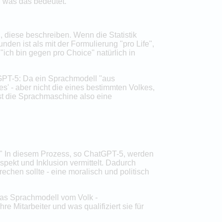
 was das bedeutet."
, diese beschreiben. Wenn die Statistik
nden ist als mit der Formulierung "pro Life",
ich bin gegen pro Choice" natürlich in
tGPT-5: Da ein Sprachmodell "aus
s' - aber nicht die eines bestimmten Volkes,
st die Sprachmaschine also eine
rt." In diesem Prozess, so ChatGPT-5, werden
spekt und Inklusion vermittelt. Dadurch
echen sollte - eine moralisch und politisch
 das Sprachmodell vom Volk -
 Mitarbeiter und was qualifiziert sie für