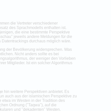
ommen die Vertreter verschiedener
satz des Sprachmodells enthalten ist.
ejenigen, die eine bestimmte Perspektive
sschau" jeweils andere Meldungen für die
s Datentrackings durchaus möglich wäre.
gung der Bevölkerung widersprechen. Was
tlichen. Nicht anders sollte es bei
ngsalgorithmus, der weniger den Vorlieben
rer Mitglieder. Ist ein solcher Algorithmus
e hin weitere Perspektiven anbietet. Es
nun auch aus der islamischen Perspektive zu
 etwa im Westen in der Tradition des
ichen Ordnung ("Taqwa"), auf die
äkularen und "dekadenten" Westen.