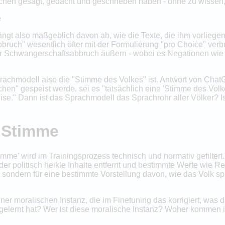
chen gesagt, gedacht und geschrieben haben - ohne zu wissen,
e
ngt also maßgeblich davon ab, wie die Texte, die ihm vorliegen
bruch" wesentlich öfter mit der Formulierung "pro Choice" verbu
er Schwangerschaftsabbruch äußern - wobei es Negationen wie "
prachmodell also die "Stimme des Volkes" ist. Antwort von Cha
n" gespeist werde, sei es "tatsächlich eine 'Stimme des Volke
ise." Dann ist das Sprachmodell das Sprachrohr aller Völker? I
e Stimme
stimme' wird im Trainingsprozess technisch und normativ gefilte
der politisch heikle Inhalte entfernt und bestimmte Werte wie Re
 sondern für eine bestimmte Vorstellung davon, wie das Volk spr
ner moralischen Instanz, die im Finetuning das korrigiert, was
elernt hat? Wer ist diese moralische Instanz? Woher kommen ihre