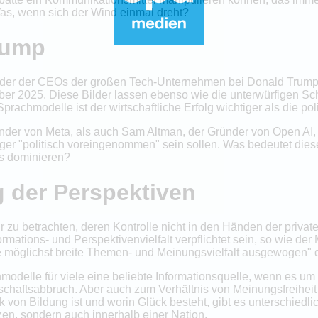
Was, wenn sich der Wind einmal dreht?
rump
Bilder der CEOs der großen Tech-Unternehmen bei Donald Trump
r 2025. Diese Bilder lassen ebenso wie die unterwürfigen S
prachmodelle ist der wirtschaftliche Erfolg wichtiger als die p
nder von Meta, als auch Sam Altman, der Gründer von Open AI,
iger "politisch voreingenommen" sein sollen. Was bedeutet di
s dominieren?
g der Perspektiven
ur zu betrachten, deren Kontrolle nicht in den Händen der privat
rmations- und Perspektivenvielfalt verpflichtet sein, so wie der
ne möglichst breite Themen- und Meinungsvielfalt ausgewogen" 
delle für viele eine beliebte Informationsquelle, wenn es um
chaftsabbruch. Aber auch zum Verhältnis von Meinungsfreiheit 
von Bildung ist und worin Glück besteht, gibt es unterschiedlic
en, sondern auch innerhalb einer Nation.