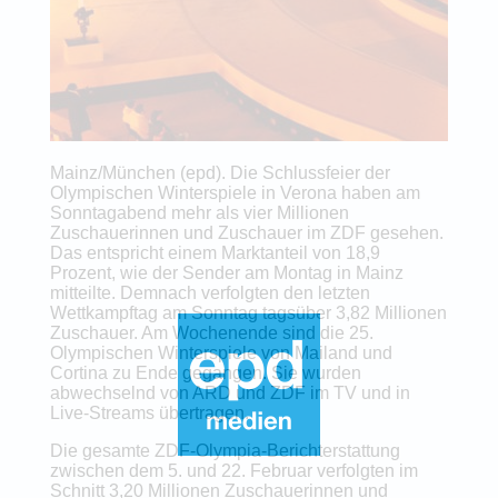
Mainz/München (epd). Die Schlussfeier der
Olympischen Winterspiele in Verona haben am
Sonntagabend mehr als vier Millionen
Zuschauerinnen und Zuschauer im ZDF gesehen.
Das entspricht einem Marktanteil von 18,9
Prozent, wie der Sender am Montag in Mainz
mitteilte. Demnach verfolgten den letzten
Wettkampftag am Sonntag tagsüber 3,82 Millionen
Zuschauer. Am Wochenende sind die 25.
Olympischen Winterspiele von Mailand und
Cortina zu Ende gegangen. Sie wurden
abwechselnd von ARD und ZDF im TV und in
Live-Streams übertragen.
Die gesamte ZDF-Olympia-Berichterstattung
zwischen dem 5. und 22. Februar verfolgten im
Schnitt 3,20 Millionen Zuschauerinnen und