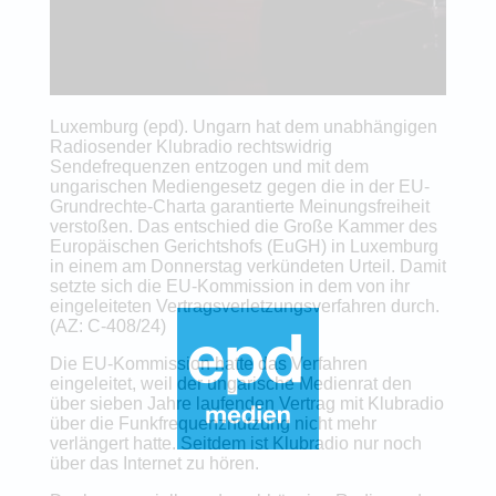
Luxemburg (epd). Ungarn hat dem unabhängigen
Radiosender Klubradio rechtswidrig
Sendefrequenzen entzogen und mit dem
ungarischen Mediengesetz gegen die in der EU-
Grundrechte-Charta garantierte Meinungsfreiheit
verstoßen. Das entschied die Große Kammer des
Europäischen Gerichtshofs (EuGH) in Luxemburg
in einem am Donnerstag verkündeten Urteil. Damit
setzte sich die EU-Kommission in dem von ihr
eingeleiteten Vertragsverletzungsverfahren durch.
(AZ: C-408/24)
Die EU-Kommission hatte das Verfahren
eingeleitet, weil der ungarische Medienrat den
über sieben Jahre laufenden Vertrag mit Klubradio
über die Funkfrequenznutzung nicht mehr
verlängert hatte. Seitdem ist Klubradio nur noch
über das Internet zu hören.