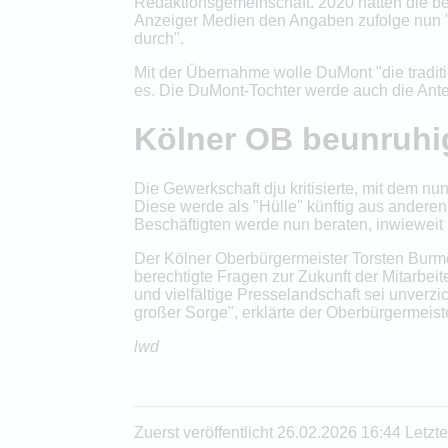
Redaktionsgemeinschaft. 2020 hatten die bei
Anzeiger Medien den Angaben zufolge nun "di
durch".
Mit der Übernahme wolle DuMont "die traditio
es. Die DuMont-Tochter werde auch die Ant
Kölner OB beunruhi
Die Gewerkschaft dju kritisierte, mit dem n
Diese werde als "Hülle" künftig aus andere
Beschäftigten werde nun beraten, inwieweit 
Der Kölner Oberbürgermeister Torsten Burme
berechtigte Fragen zur Zukunft der Mitarbeit
und vielfältige Presselandschaft sei unverzi
großer Sorge", erklärte der Oberbürgermeist
lwd
Zuerst veröffentlicht 26.02.2026 16:44 Letz