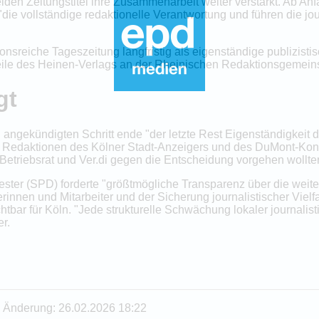
den Zeitungstitel ihre Zusammenarbeit weiter verstärkt. Ab An
e vollständige redaktionelle Verantwortung und führen die jou
nsreiche Tageszeitung langfristig als eigenständige publizistis
eile des Heinen-Verlags an der Rheinischen Redaktionsgemei
gt
un angekündigten Schritt ende "der letzte Rest Eigenständigkeit
n Redaktionen des Kölner Stadt-Anzeigers und des DuMont-Konzer
Betriebsrat und Ver.di gegen die Entscheidung vorgehen wollte
ster (SPD) forderte "größtmögliche Transparenz über die weite
erinnen und Mitarbeiter und der Sicherung journalistischer Vielfa
chtbar für Köln. "Jede strukturelle Schwächung lokaler journalist
er.
te Änderung: 26.02.2026 18:22