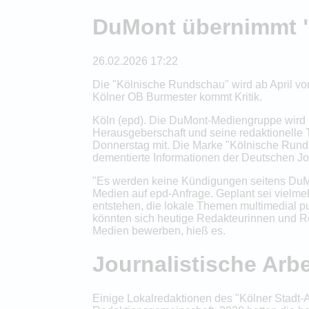
DuMont übernimmt "
26.02.2026 17:22
Die "Kölnische Rundschau" wird ab April v
Kölner OB Burmester kommt Kritik.
Köln (epd). Die DuMont-Mediengruppe wird
Herausgeberschaft und seine redaktionelle T
Donnerstag mit. Die Marke "Kölnische Rund
dementierte Informationen der Deutschen Jo
"Es werden keine Kündigungen seitens DuM
Medien auf epd-Anfrage. Geplant sei vielmeh
entstehen, die lokale Themen multimedial pu
könnten sich heutige Redakteurinnen und Re
Medien bewerben, hieß es.
Journalistische Arb
Einige Lokalredaktionen des "Kölner Stadt-