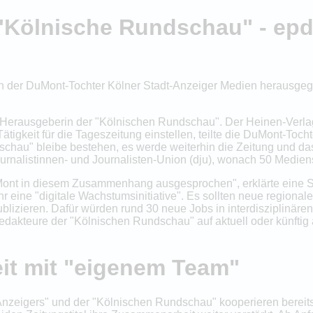
Kölnische Rundschau" - ep
on der DuMont-Tochter Kölner Stadt-Anzeiger Medien herausge
 Herausgeberin der "Kölnischen Rundschau". Der Heinen-Verla
ätigkeit für die Tageszeitung einstellen, teilte die DuMont-Toc
schau" bleibe bestehen, es werde weiterhin die Zeitung und d
urnalistinnen- und Journalisten-Union (dju), wonach 50 Medie
ont in diesem Zusammenhang ausgesprochen", erklärte eine Sp
r eine "digitale Wachstumsinitiative". Es sollten neue region
blizieren. Dafür würden rund 30 neue Jobs in interdisziplinäre
dakteure der "Kölnischen Rundschau" auf aktuell oder künftig
eit mit "eigenem Team"
Anzeigers" und der "Kölnischen Rundschau" kooperieren bereits