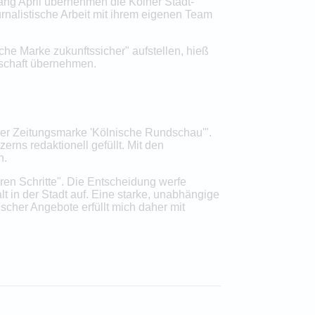
fang April übernehmen die Kölner Stadt-
rnalistische Arbeit mit ihrem eigenen Team
che Marke zukunftssicher" aufstellen, hieß
nschaft übernehmen.
 der Zeitungsmarke 'Kölnische Rundschau'".
ns redaktionell gefüllt. Mit den
n.
ren Schritte". Die Entscheidung werfe
lt in der Stadt auf. Eine starke, unabhängige
ischer Angebote erfüllt mich daher mit