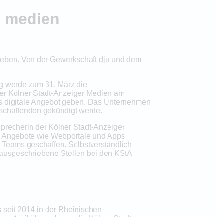
d medien
geben. Von der Gewerkschaft dju und dem
g werde zum 31. März die
hter Kölner Stadt-Anzeiger Medien am
as digitale Angebot geben. Das Unternehmen
nschaffenden gekündigt werde.
recherin der Kölner Stadt-Anzeiger
ale Angebote wie Webportale und Apps
n Teams geschaffen. Selbstverständlich
 ausgeschriebene Stellen bei den KStA
 seit 2014 in der Rheinischen