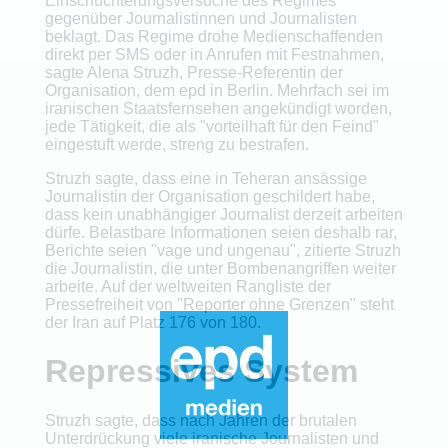
Einschüchterungsversuche des Regimes
gegenüber Journalistinnen und Journalisten
beklagt. Das Regime drohe Medienschaffenden
direkt per SMS oder in Anrufen mit Festnahmen,
sagte Alena Struzh, Presse-Referentin der
Organisation, dem epd in Berlin. Mehrfach sei im
iranischen Staatsfernsehen angekündigt worden,
jede Tätigkeit, die als "vorteilhaft für den Feind"
eingestuft werde, streng zu bestrafen.
Struzh sagte, dass eine in Teheran ansässige
Journalistin der Organisation geschildert habe,
dass kein unabhängiger Journalist derzeit arbeiten
dürfe. Belastbare Informationen seien deshalb rar,
Berichte seien "vage und ungenau", zitierte Struzh
die Journalistin, die unter Bombenangriffen weiter
arbeite. Auf der weltweiten Rangliste der
Pressefreiheit von "Reporter ohne Grenzen" steht
der Iran auf Platz 176 von 180.
Repressives System
Struzh sagte, dass nach Jahren der brutalen
Unterdrückung viele iranische Journalisten und