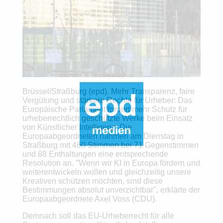
Brüssel/Straßburg (epd). Mehr Transparenz, faire
Vergütung und stärkere Rechte für Urheber: Das
Europäische Parlament fordert mehr Schutz für
urheberrechtlich geschützte Werke beim Einsatz
von Künstlicher Intelligenz. Die
Europaabgeordneten nahmen am Dienstag in
Straßburg mit 460 Stimmen bei 71 Gegenstimmen
und 88 Enthaltungen eine entsprechende
Resolution an. "Wenn wir KI in Europa fördern und
weiterentwickeln wollen und gleichzeitig unsere
Kreativen schützen möchten, sind diese
Bestimmungen absolut unverzichtbar", erklärte der
Europaabgeordnete Axel Voss (CDU).
Demnach soll das EU-Urheberrecht für alle