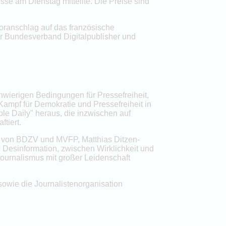
esse am Dienstag mitteilte. Die Preise sind
oranschlag auf das französische
er Bundesverband Digitalpublisher und
wierigen Bedingungen für Pressefreiheit,
 Kampf für Demokratie und Pressefreiheit in
le Daily" heraus, die inzwischen auf
tiert.
den von BDZV und MVFP, Matthias Ditzen-
Desinformation, zwischen Wirklichkeit und
ournalismus mit großer Leidenschaft
sowie die Journalistenorganisation