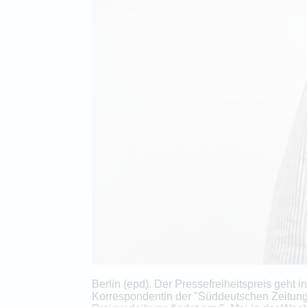
Berlin (epd). Der Pressefreiheitspreis geht 
Korrespondentin der "Süddeutschen Zeitung"