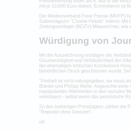
Preisverleihung findet am 6. Mai in der Woch
mit je 10.000 Euro dotiert, Schirmherrin ist
Der Medienverband Freie Presse (MVFP) hatt
Satiremagazin "Charlie Hebdo" initiiert. M
Zeitungsverleger (BDZV) Mitausrichter, wie 
Würdigung von Jour
Mit der Auszeichnung würdigen die Verbände
Glaubwürdigkeit und Verlässlichkeit der Info
der ehemaligen britischen Kronkolonie Hong
behördlichen Druck geschlossen wurde. Seit
"Freiheit ist nicht naturgegeben, sie muss 
Blanke und Philipp Welte. Angesichts einer
manipulierten Wahrheiten in den sozialen M
verkörpern - selbst wenn das persönliche Ris
Zu den bisherigen Preisträgern zählen die F
"Reporter ohne Grenzen".
cd