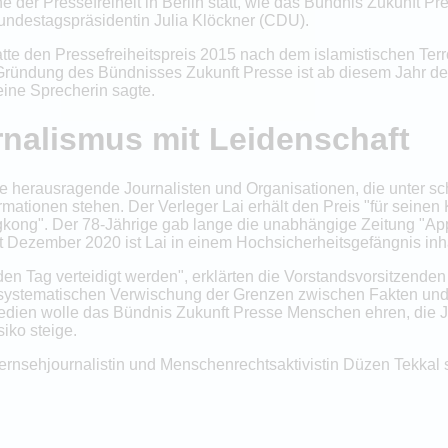
e der Pressefreiheit in Berlin statt, wie das Bündnis Zukunft Pr
 Bundestagspräsidentin Julia Klöckner (CDU).
e den Pressefreiheitspreis 2015 nach dem islamistischen Terr
it Gründung des Bündnisses Zukunft Presse ist ab diesem Jahr d
eine Sprecherin sagte.
nalismus mit Leidenschaft
 herausragende Journalisten und Organisationen, die unter sch
rmationen stehen. Der Verleger Lai erhält den Preis "für seinen
kong". Der 78-Jährige gab lange die unabhängige Zeitung "App
 Dezember 2020 ist Lai in einem Hochsicherheitsgefängnis inhaf
jeden Tag verteidigt werden", erklärten die Vorstandsvorsitzen
 systematischen Verwischung der Grenzen zwischen Fakten und 
edien wolle das Bündnis Zukunft Presse Menschen ehren, die J
iko steige.
ernsehjournalistin und Menschenrechtsaktivistin Düzen Tekkal 