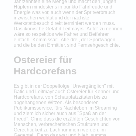
Jahrzehnten eine Menge und macht den jungen
Hüpfern mindestens in punkto Fahrfreude und
Energie was vor, auch wenn der Spritverbrauch
inzwischen wehtut und der nächste
Werkstattbesuch direkt terminiert werden muss.
Das ikonische Gefährt Leitmayrs "Auto" zu nennen
wäre so respektlos wie Fahrer und Beifahrer
einfach "Kommissar". Alle drei, der Sportwagen
und die beiden Ermittler, sind Fernsehgeschichte.
Ostereier für
Hardcorefans
Es gibt in der Doppelfolge "Unvergänglich" mit
Batic und Leitmayr auch Ostereier für Kenner und
Hardcorefans, von Schauplatzzitaten bis zu
abgehangenen Witzen. Als besonderen
Publikumsservice, fürs Nachleben im Streaming
und ziemlich sicher auch aus "Spaß an der
Freud". Ohne dass die erzählten Geschichten von
Menschen, verbrecherischen Strukturen und
Gerechtigkeit zu Lachnummern werden, im
Gegenteil. Denn das war und blieb, summa