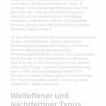
summarum, das Kennzeichen von "Batic &
Leitmayr": ihre einzigartige Mischung aus Ernst
(der viele der Fälle gesellschaftlich relevant
machte) und der spielerischen Leichtigkeit
respektive Selbstironie, mit der ihre Darsteller
Miroslav Nemec und Udo Wachtveitl die Rollen
lebendig halten konnten.
Je zwei Blaue Panther fürs Lebenswerk kassierten
Nemec und Wachtveitl, neben zahlreichen
Ehrenmitgliedschaften und Preisen. Die neuen
Panther überbrachte der bayerische
Ministerpräsident Markus Söder (CSU) persönlich
am Rand der finalen Dreharbeiten in München.
Wer sich hier in welchem Glanz sonnen konnte,
steht außer Frage. Zweimal Lebenswerkehrung,
dann in den Sonnenuntergang reiten? Den
Vorsatz zur letzten Klappe gibt es schon in Folge
99: "Nicht erschießen lassen." Denn das wäre
wirklich ein "blödes Klischee".
Weltoffener und
leichtfertiger Typus