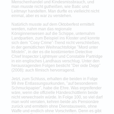
Menschenhandel und Kindesmissbrauch, und
man musste nicht gutheißen, wie Batic und
Leitmayr handelten. Man durfte es vielleicht nicht
einmal, aber es war zu verstehen.
Natürlich musste auf dem Oktoberfest ermittelt
werden, nahm man das regionale
Königinnenwesen auf die Schippe, unternahm
Landpartien, zum Beispiel ins Kloster und konnte
sich dem "Cosy Crime"-Trend nicht verschließen,
in der gemütlichen Weihnachtsfolge "Mord unter
Misteln", in der es die kostümierten Detective
Chief Inspector Lightmyer und Constable Partridge
in ein englisches Landhaus verschlug. Unter den
herausragenden Folgen besticht "Der oide Depp"
(2008): auch filmisch hervorragend.
Jetzt, zum Schluss, erhalten die beiden in Folge
99 ihre Entlassungsurkunden, "auf besonderem
Schmuckpapier", habe die Ehre. Was ergreifender
wäre, wenn die offizielle Händeschüttlerin beide
nicht verwechseln würde. In Folge 100, so viel darf
man wohl verraten, kehren beide als Pensionäre
zurück und ermitteln ohne Dienstausweis, ohne
Waffe und endlich ohne Vorschriften. Denn es gibt