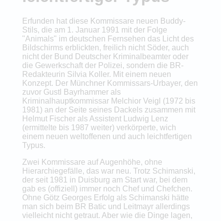
Erfunden hat diese Kommissare neuen Buddy-
Stils, die am 1. Januar 1991 mit der Folge
"Animals" im deutschen Fernsehen das Licht des
Bildschirms erblickten, freilich nicht Söder, auch
nicht der Bund Deutscher Kriminalbeamter oder
die Gewerkschaft der Polizei, sondern die BR-
Redakteurin Silvia Koller. Mit einem neuen
Konzept. Der Münchner Kommissars-Urbayer, den
zuvor Gustl Bayrhammer als
Kriminalhauptkommissar Melchior Veigl (1972 bis
1981) an der Seite seines Dackels zusammen mit
Helmut Fischer als Assistent Ludwig Lenz
(ermittelte bis 1987 weiter) verkörperte, wich
einem neuen weltoffenen und auch leichtfertigen
Typus.
Zwei Kommissare auf Augenhöhe, ohne
Hierarchiegefälle, das war neu. Trotz Schimanski,
der seit 1981 in Duisburg am Start war, bei dem
gab es (offiziell) immer noch Chef und Chefchen.
Ohne Götz Georges Erfolg als Schimanski hätte
man sich beim BR Batic und Leitmayr allerdings
vielleicht nicht getraut. Aber wie die Dinge lagen,