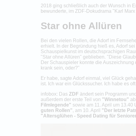
2018 ging schließlich auch der Wunsch in Erf
bewunderte, im ZDF-Dokudrama "Karl Marx 
Star ohne Allüren
Bei den vielen Rollen, die Adorf im Fernseh
erhielt. In der Begründung hieß es, Adorf sei
Schauspielkunst im deutschsprachigen Raum
"Star ohne Allüren" geblieben. "Diese Glaubw
Der Schauspieler konnte die Auszeichnung d
krank sein, oder?"
Er habe, sagte Adorf einmal, viel Glück ge
ist. Ich war ein Glückssucher. Ich habe es o
infobox: Das
ZDF
ändert sein Programm und 
außerdem der erste Teil von
"Winnetou"
abr
Filmlegende"
sowie am 11. April um 13.40
guten Rollen"
, am 10. April
"Der letzte Pat
"Altersglühen - Speed Dating für Seniore