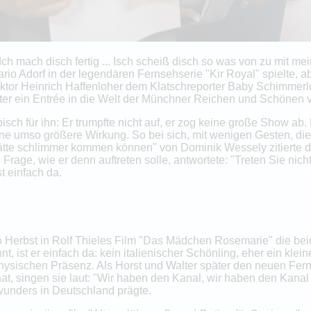
Ich mach disch fertig ... Isch scheiß disch so was von zu mit m
ario Adorf in der legendären Fernsehserie "Kir Royal" spielte, 
or Heinrich Haffenloher dem Klatschreporter Baby Schimmerlos
er ein Entrée in die Welt der Münchner Reichen und Schönen ve
isch für ihn: Er trumpfte nicht auf, er zog keine große Show ab. 
eine umso größere Wirkung. So bei sich, mit wenigen Gesten, die
hätte schlimmer kommen können" von Dominik Wessely zitierte 
 Frage, wie er denn auftreten solle, antwortete: "Treten Sie nic
st einfach da.
o Herbst in Rolf Thieles Film "Das Mädchen Rosemarie" die be
, ist er einfach da: kein italienischer Schönling, eher ein klei
n physischen Präsenz. Als Horst und Walter später den neuen Fe
 hat, singen sie laut: "Wir haben den Kanal, wir haben den Kanal 
swunders in Deutschland prägte.