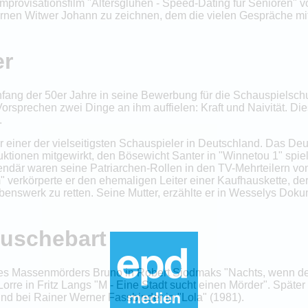
Improvisationsfilm "Altersglühen - Speed-Dating für Senioren" 
nen Witwer Johann zu zeichnen, dem die vielen Gespräche mit
er
 Anfang der 50er Jahre in seine Bewerbung für die Schauspiels
orsprechen zwei Dinge an ihm auffielen: Kraft und Naivität. Diese
.
r einer der vielseitigsten Schauspieler in Deutschland. Das D
ktionen mitgewirkt, den Bösewicht Santer in "Winnetou 1" spie
endär waren seine Patriarchen-Rollen in den TV-Mehrteilern vo
 verkörperte er den ehemaligen Leiter einer Kaufhauskette, der,
ebenswerk zu retten. Seine Mutter, erzählte er in Wesselys Dokum
uschebart
es Massenmörders Bruno in Robert Siodmaks "Nachts, wenn der 
orre in Fritz Langs "M - Eine Stadt sucht einen Mörder". Später s
nd bei Rainer Werner Fassbinder in "Lola" (1981).