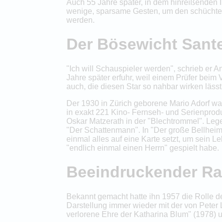
Auch 55 Jahre später, in dem hinreißenden 
wenige, sparsame Gesten, um den schüchter
werden.
Der Bösewicht Sant
"Ich will Schauspieler werden", schrieb er
Jahre später erfuhr, weil einem Prüfer beim V
auch, die diesen Star so nahbar wirken lässt
Der 1930 in Zürich geborene Mario Adorf wa
in exakt 221 Kino- Fernseh- und Serienprodu
Oskar Matzerath in der "Blechtrommel". Leg
"Der Schattenmann". In "Der große Bellheim"
einmal alles auf eine Karte setzt, um sein L
"endlich einmal einen Herrn" gespielt habe.
Beeindruckender Ra
Bekannt gemacht hatte ihn 1957 die Rolle d
Darstellung immer wieder mit der von Peter L
verlorene Ehre der Katharina Blum" (1978) u