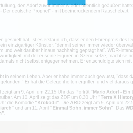
üllung, den Adorf zuvor immer wieder öffentlich geäußert hatte: 
- Der deutsche Prophet" - mit beeindruckendem Rauschebart.
en gespielt hat, ist es erstaunlich, dass er den Ehrenpreis des
 ein einzigartiger Künstler, "der mit seiner immer wieder überwä
 und weit darüber hinaus nachhaltig geprägt hat". WDR-Intend
ürdigkeit, mit der er seine Figuren in Szene setze, macht seine
amals nicht selbst entgegennehmen. Er entschuldigte sich mit 
habt in seinem Leben. Aber er habe immer auch gewusst, "dass 
ft gefunden." Er hat die Gelegenheiten ergriffen und viel daraus
zeigt am 9. April um 22.15 Uhr das Porträt
"Mario Adorf - Ein
ufbar. Am 10. April zeigt das ZDF um 0.30 Uhr
"Terra X Histor
 Uhr die Komödie
"Krokodil"
. Die
ARD
zeigt am 9. April um 22
riarch"
und am 11. April
"Einmal Sohn, immer Sohn"
. Das
WD
n"
.