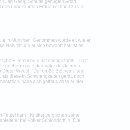
von Jan Georg Schütte genügten Adorf
 den unbekannten Frauen schnell zu viel
chule in München. Genommen wurde er, wie er
 Naivität, die er sich bewahrt hat, ist es
eutsche Filmmuseum hat nachgezählt: Er hat
lte er ebenso wie den Vater des kleinen
n Dieter Wedel, "Der große Bellheim" und
 als diese in Schwierigkeiten gerät, noch
entation, habe sich gefreut, dass er hier
Teufel kam". Kritiker verglichen seine
pielte er bei Volker Schlöndorff in "Die