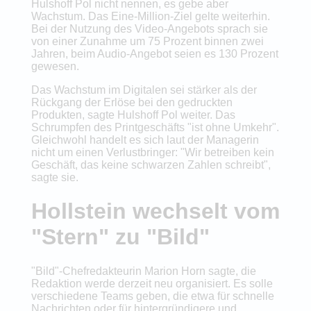
Hulshoff Pol nicht nennen, es gebe aber
Wachstum. Das Eine-Million-Ziel gelte weiterhin.
Bei der Nutzung des Video-Angebots sprach sie
von einer Zunahme um 75 Prozent binnen zwei
Jahren, beim Audio-Angebot seien es 130 Prozent
gewesen.
Das Wachstum im Digitalen sei stärker als der
Rückgang der Erlöse bei den gedruckten
Produkten, sagte Hulshoff Pol weiter. Das
Schrumpfen des Printgeschäfts "ist ohne Umkehr".
Gleichwohl handelt es sich laut der Managerin
nicht um einen Verlustbringer: "Wir betreiben kein
Geschäft, das keine schwarzen Zahlen schreibt",
sagte sie.
Hollstein wechselt vom
"Stern" zu "Bild"
"Bild"-Chefredakteurin Marion Horn sagte, die
Redaktion werde derzeit neu organisiert. Es solle
verschiedene Teams geben, die etwa für schnelle
Nachrichten oder für hintergründigere und