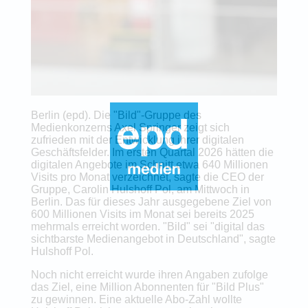
Berlin (epd). Die "Bild"-Gruppe des
Medienkonzerns Axel Springer zeigt sich
zufrieden mit der Entwicklung ihrer digitalen
Geschäftsfelder. Im ersten Quartal 2026 hätten die
digitalen Angebote im Schnitt etwa 640 Millionen
Visits pro Monat verzeichnet, sagte die CEO der
Gruppe, Carolin Hulshoff Pol, am Mittwoch in
Berlin. Das für dieses Jahr ausgegebene Ziel von
600 Millionen Visits im Monat sei bereits 2025
mehrmals erreicht worden. "Bild" sei "digital das
sichtbarste Medienangebot in Deutschland", sagte
Hulshoff Pol.
Noch nicht erreicht wurde ihren Angaben zufolge
das Ziel, eine Million Abonnenten für "Bild Plus"
zu gewinnen. Eine aktuelle Abo-Zahl wollte