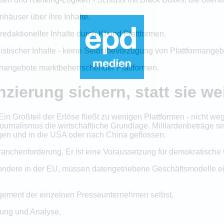
häuser über ihre Inhalte.
redaktioneller Inhalte durch KI und Plattformen.
alistischer Inhalte - keine Selbstbevorzugung von Plattformange
tenangebote marktbeherrschender Plattformen.
zierung sichern, statt sie w
 Ein Großteil der Erlöse fließt zu wenigen Plattformen - nicht 
ournalismus die wirtschaftliche Grundlage. Milliardenbeträge si
gen und in die USA oder nach China geflossen.
ranchenforderung. Er ist eine Voraussetzung für demokratische Ö
ondere in der EU, müssen datengetriebene Geschäftsmodelle ei
gement der einzelnen Presseunternehmen selbst,
bung und Analyse,