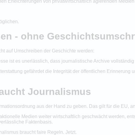
hen Erleichterungen von privatwirtschaftlich agierenden Medien
öglichen.
ssen - ohne Geschichtsumsch
cht auf Umschreiben der Geschichte werden:
se ist es unerlässlich, dass journalistische Archive vollständi
terstattung gefährdet die Integrität der öffentlichen Erinnerun
raucht Journalismus
formationsordnung aus der Hand zu geben. Das gilt für die EU, 
edaktionelle Medien weiter wirtschaftlich geschwächt werden, e
erlässliche Faktenbasis.
lismus braucht faire Regeln. Jetzt.