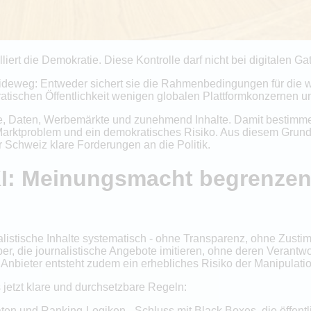
olliert die Demokratie. Diese Kontrolle darf nicht bei digitalen
heideweg: Entweder sichert sie die Rahmenbedingungen für die w
atischen Öffentlichkeit wenigen globalen Plattformkonzernen u
ite, Daten, Werbemärkte und zunehmend Inhalte. Damit bestimm
n Marktproblem und ein demokratisches Risiko. Aus diesem Grund
 Schweiz klare Forderungen an die Politik.
 KI: Meinungsmacht begrenzen
alistische Inhalte systematisch - ohne Transparenz, ohne Zusti
er, die journalistische Angebote imitieren, ohne deren Verantwo
nbieter entsteht zudem ein erhebliches Risiko der Manipulatio
 jetzt klare und durchsetzbare Regeln:
ten und Ranking-Logiken - Schluss mit Black Boxes, die öffentl