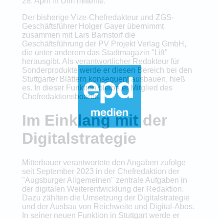
28. April in Ulm mitteilte.
Der bisherige Vize-Chefredakteur und ZGS-
Geschäftsführer Holger Gayer übernimmt
zusammen mit Lars Barnstorf die
Geschäftsführung der PV Projekt Verlag GmbH,
die unter anderem das Stadtmagazin "Lift"
herausgibt. Als verantwortlicher Redakteur für
Sonderprodukte werde er diesen Bereich bei den
Stuttgarter Blättern konsequent ausbauen, hieß
es. In dieser Funktion bleibe er Mitglied des
Chefredaktionsboards.
Im Einklang mit der
Digitalstrategie
Mitterbauer verantwortete den Angaben zufolge
seit September 2023 in der Chefredaktion der
"Augsburger Allgemeinen" zentrale Aufgaben in
der digitalen Weiterentwicklung der Redaktion.
Dazu zählten die Umsetzung der Digitalstrategie
und der Ausbau von Reichweite und Digital-Abos.
In seiner neuen Funktion in Stuttgart werde er