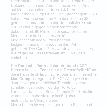
Pressefreiheit im Sudan und seine "Rolle bei der
Dokumentation und Verurteilung gezielter Angriffe
auf Medienschaffende" im seit Jahren
andauernden Bürgerkrieg. Seit Kriegsbeginn 2023
hat der Verband eigenen Angaben zufolge 32
getötete Journalistinnen und Journalisten sowie
556 Verstöße gegen Medienschaffende
dokumentiert. 90 Prozent der sudanesischen
Medieninfrastruktur seien zerstört.
Medienschaffende würden bedroht,
festgenommen und massiv an ihrer Arbeit
gehindert. Der Cano-Preis wurde anlässlich des
Welttages der Pressefreiheit am 3. Mai 2026
verliehen.
Der
Deutsche Journalisten-Verband
(DJV)
Hessen hat die
"Feder für die Pressefreiheit"
an
die inhaftierte philippinische Journalistin
Frenchie
Mae Cumpio
vergeben. Die 27-Jährige sei im
Januar wegen angeblicher Terrorfinanzierung
schuldig gesprochen worden, teilte der
Landesverband mit. Bevor Cumpio 2020 inhaftiert
worden sei, habe sie regelmäßig über
mutmaßliche Übergriffe und
Menschenrechtsverletzungen durch Polizei und