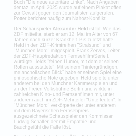
Buch "Die neue autoritäre Linke". Nach Angaben
der taz im April 2025 wurde auf einem Plakat offen
zur Gewalt gegen den Journalisten aufgerufen.
Potter berichtet häufig zum Nahost-Konflikt.
Der Schauspieler
Alexander Held
ist tot. Wie das
ZDF mitteilte, starb er am 12. Mai im Alter von 67
Jahren nach kurzer Krankheit. Bis zuletzt hatte
Held in den ZDF-Krimireihen "Stralsund" und
"München Mord" mitgespielt. Frank Zervos, Leiter
der ZDF-Hauptredaktion Fernsehfilm/Serie I,
würdigte Helds "feinen Humor, mit dem er seinen
Rollen ausstattete". Mit seinem "hintergründigen,
melancholischen Blick" habe er seinem Spiel eine
philosophische Note gegeben. Held spielte unter
anderem bei den Münchner Kammerspielen und
an der Freien Volksbühne Berlin und wirkte in
zahlreichen Kino- und Fernsehfilmen mit, unter
anderem auch im ZDF-Mehrteiler "Unterleuten". In
"München Mord" verkörperte der unter anderem
mit dem Bayerischen Fernsehpreis
ausgezeichnete Schauspieler den Kommissar
Ludwig Schaller, der mit Empathie und
Bauchgefühl die Fälle löst.