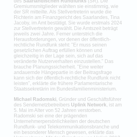
des
Saarländischen Rundfunks
(SR). Die
Gremiumsmitglieder wählten sie einstimmig, wie
der SR mitteilte. Als Stellvertreterin wurde die
Richterin am Finanzgericht des Saarlandes, Tina
Jacoby, im Amt bestätigt. Sie wurde erstmals 2024
zur Stellvertreterin gewählt. Die Amtszeit beträgt
jeweils zwei Jahre. Ferner unterstrich die
Herausforderungen, vor denen der öffentlich-
rechtliche Rundfunk steht: "Er muss seinen
gesetzlichen Auftrag erfüllen können und
gleichzeitig in der Lage sein, sich auf das
veränderte Nutzerverhalten einzustellen." Das
brauche Planungssicherheit. "Eine weiter
andauernde Hängepartie in der Beitragsfrage
kann sich der öffentlich-rechtliche Rundfunk nicht
leisten", erklärte die frühere Parlamentarische
Staatssekretärin im Bundesfamilienministerium.
Michael Radomski
, Gründer und Geschäftsführer
des Sendernetzbetreibers
Uplink Network
, ist am
5. Mai im Alter von 52 Jahren verstorben.
Radomski sei eine der prägenden
Unternehmerpersönlichkeiten der deutschen
Rundfunk- und Telekommunikationsbranche und
ein besonderer Mensch gewesen, erklärte das