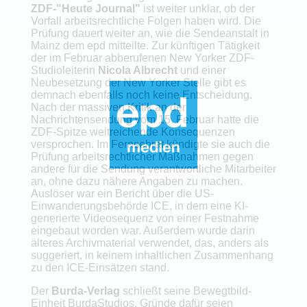
ZDF-"Heute Journal"
ist weiter unklar, ob der
Vorfall arbeitsrechtliche Folgen haben wird. Die
Prüfung dauert weiter an, wie die Sendeanstalt in
Mainz dem epd mitteilte. Zur künftigen Tätigkeit
der im Februar abberufenen New Yorker ZDF-
Studioleiterin
Nicola Albrecht
und einer
Neubesetzung der New Yorker Stelle gibt es
demnach ebenfalls noch keine Entscheidung.
Nach der massiven Kritik an der
Nachrichtensendung vom 15. Februar hatte die
ZDF-Spitze weitreichende Konsequenzen
versprochen. Im Fernsehrat kündigte sie auch die
Prüfung arbeitsrechtlicher Maßnahmen gegen
andere für die Sendung verantwortliche Mitarbeiter
an, ohne dazu nähere Angaben zu machen.
Auslöser war ein Bericht über die US-
Einwanderungsbehörde ICE, in dem eine KI-
generierte Videosequenz von einer Festnahme
eingebaut worden war. Außerdem wurde darin
älteres Archivmaterial verwendet, das, anders als
suggeriert, in keinem inhaltlichen Zusammenhang
zu den ICE-Einsätzen stand.
Der
Burda-Verlag
schließt seine Bewegtbild-
Einheit BurdaStudios. Gründe dafür seien