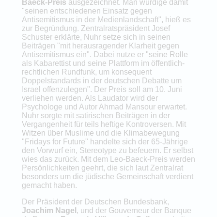
Baeck-Preis
ausgezeichnet. Man würdige damit
"seinen entschiedenen Einsatz gegen
Antisemitismus in der Medienlandschaft", hieß es
zur Begründung. Zentralratspräsident Josef
Schuster erklärte, Nuhr setze sich in seinen
Beiträgen "mit herausragender Klarheit gegen
Antisemitismus ein". Dabei nutze er "seine Rolle
als Kabarettist und seine Plattform im öffentlich-
rechtlichen Rundfunk, um konsequent
Doppelstandards in der deutschen Debatte um
Israel offenzulegen". Der Preis soll am 10. Juni
verliehen werden. Als Laudator wird der
Psychologe und Autor Ahmad Mansour erwartet.
Nuhr sorgte mit satirischen Beiträgen in der
Vergangenheit für teils heftige Kontroversen. Mit
Witzen über Muslime und die Klimabewegung
"Fridays for Future" handelte sich der 65-Jährige
den Vorwurf ein, Stereotype zu befeuern. Er selbst
wies das zurück. Mit dem Leo-Baeck-Preis werden
Persönlichkeiten geehrt, die sich laut Zentralrat
besonders um die jüdische Gemeinschaft verdient
gemacht haben.
Der Präsident der Deutschen Bundesbank,
Joachim Nagel
, und der Gouverneur der Banque