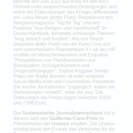
berichte seit Juni 2022 aus Kiew für den ARD-
Hörfunk unter anspruchsvollen Bedingungen und
ordne die Entwicklungen des Krieges differenziert
ein. Luisa Meyer (dritter Platz), Redakteurin des
Religionsmagazins "Tag für Tag" und des
Features "Aus Religion und Gesellschaft" im
Deutschlandfunk, behandle schwierige Themen
"klug, kritisch und fundiert". Mia von Hirsch
(ebenfalls dritter Platz) von der Kultur-Unit und
vom crossmedialen Reporterteam X-Lab des HR
erzähle mit Menschenkenntnis und Empathie
"Perspektiven von Pfandsammlern und
Brandopfern, Schlagerkünstlern und
Drogenabhängigen". Sophie Anggawi (vierter
Platz) von Radio Bremen ist unter anderem
Social-Media-Host und crossmediale Reporterin.
Sie mache Journalismus "zugänglich, indem sie
Verbindungen herstellt", lobte die Jury. Die
Dotierungen der Preise liegen zwischen 3.000
und 7.000 Euro.
Der
Sudanesische Journalistenverband
hat in
diesem Jahr den
Guillermo-Cano-Preis
für
Pressefreiheit der
Unesco
erhalten. Die Unesco
würdigt damit den Einsatz des Verbandes für die