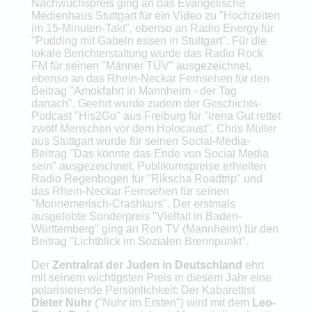
Nachwuchspreis ging an das Evangelische
Medienhaus Stuttgart für ein Video zu "Hochzeiten
im 15-Minuten-Takt", ebenso an Radio Energy für
"Pudding mit Gabeln essen in Stuttgart". Für die
lokale Berichterstattung wurde das Radio Rock
FM für seinen "Männer TÜV" ausgezeichnet,
ebenso an das Rhein-Neckar Fernsehen für den
Beitrag "Amokfahrt in Mannheim - der Tag
danach". Geehrt wurde zudem der Geschichts-
Podcast "His2Go" aus Freiburg für "Irena Gut rettet
zwölf Menschen vor dem Holocaust". Chris Müller
aus Stuttgart wurde für seinen Social-Media-
Beitrag "Das könnte das Ende von Social Media
sein" ausgezeichnet. Publikumspreise erhielten
Radio Regenbogen für "Rikscha Roadtrip" und
das Rhein-Neckar Fernsehen für seinen
"Monnemerisch-Crashkurs". Der erstmals
ausgelobte Sonderpreis "Vielfalt in Baden-
Württemberg" ging an Ron TV (Mannheim) für den
Beitrag "Lichtblick im Sozialen Brennpunkt".
Der
Zentralrat der Juden in Deutschland
ehrt
mit seinem wichtigsten Preis in diesem Jahr eine
polarisierende Persönlichkeit: Der Kabarettist
Dieter Nuhr
("Nuhr im Ersten") wird mit dem
Leo-