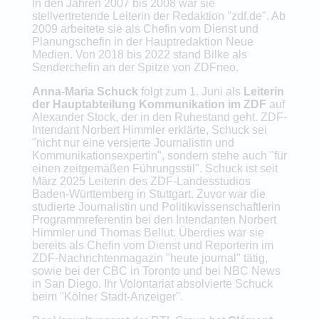
In den Jahren 2007 bis 2008 war sie
stellvertretende Leiterin der Redaktion "zdf.de". Ab
2009 arbeitete sie als Chefin vom Dienst und
Planungschefin in der Hauptredaktion Neue
Medien. Von 2018 bis 2022 stand Bilke als
Senderchefin an der Spitze von ZDFneo.
Anna-Maria Schuck
folgt zum 1. Juni als
Leiterin
der Hauptabteilung Kommunikation im ZDF
auf
Alexander Stock, der in den Ruhestand geht. ZDF-
Intendant Norbert Himmler erklärte, Schuck sei
"nicht nur eine versierte Journalistin und
Kommunikationsexpertin", sondern stehe auch "für
einen zeitgemäßen Führungsstil". Schuck ist seit
März 2025 Leiterin des ZDF-Landesstudios
Baden-Württemberg in Stuttgart. Zuvor war die
studierte Journalistin und Politikwissenschaftlerin
Programmreferentin bei den Intendanten Norbert
Himmler und Thomas Bellut. Überdies war sie
bereits als Chefin vom Dienst und Reporterin im
ZDF-Nachrichtenmagazin "heute journal" tätig,
sowie bei der CBC in Toronto und bei NBC News
in San Diego. Ihr Volontariat absolvierte Schuck
beim "Kölner Stadt-Anzeiger".