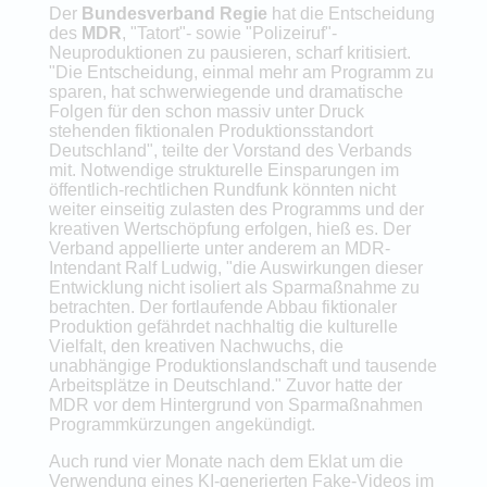
Der
Bundesverband Regie
hat die Entscheidung
des
MDR
, "Tatort"- sowie "Polizeiruf"-
Neuproduktionen zu pausieren, scharf kritisiert.
"Die Entscheidung, einmal mehr am Programm zu
sparen, hat schwerwiegende und dramatische
Folgen für den schon massiv unter Druck
stehenden fiktionalen Produktionsstandort
Deutschland", teilte der Vorstand des Verbands
mit. Notwendige strukturelle Einsparungen im
öffentlich-rechtlichen Rundfunk könnten nicht
weiter einseitig zulasten des Programms und der
kreativen Wertschöpfung erfolgen, hieß es. Der
Verband appellierte unter anderem an MDR-
Intendant Ralf Ludwig, "die Auswirkungen dieser
Entwicklung nicht isoliert als Sparmaßnahme zu
betrachten. Der fortlaufende Abbau fiktionaler
Produktion gefährdet nachhaltig die kulturelle
Vielfalt, den kreativen Nachwuchs, die
unabhängige Produktionslandschaft und tausende
Arbeitsplätze in Deutschland." Zuvor hatte der
MDR vor dem Hintergrund von Sparmaßnahmen
Programmkürzungen angekündigt.
Auch rund vier Monate nach dem Eklat um die
Verwendung eines KI-generierten Fake-Videos im