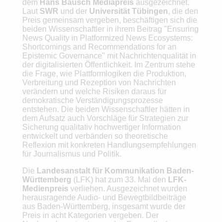
dem
Hans Bausch Mediapreis
ausgezeichnet.
Laut
SWR
und der
Universität Tübingen
, die den
Preis gemeinsam vergeben, beschäftigen sich die
beiden Wissenschaftler in ihrem Beitrag "Ensuring
News Quality in Platformized News Ecosystems:
Shortcomings and Recommendations for an
Epistemic Governance" mit Nachrichtenqualität in
der digitalisierten Öffentlichkeit. Im Zentrum stehe
die Frage, wie Plattformlogiken die Produktion,
Verbreitung und Rezeption von Nachrichten
verändern und welche Risiken daraus für
demokratische Verständigungsprozesse
entstehen. Die beiden Wissenschaftler hätten in
dem Aufsatz auch Vorschläge für Strategien zur
Sicherung qualitativ hochwertiger Information
entwickelt und verbänden so theoretische
Reflexion mit konkreten Handlungsempfehlungen
für Journalismus und Politik.
Die
Landesanstalt für Kommunikation Baden-
Württemberg
(LFK) hat zum 33. Mal den
LFK-
Medienpreis
verliehen. Ausgezeichnet wurden
herausragende Audio- und Bewegtbildbeiträge
aus Baden-Württemberg, insgesamt wurde der
Preis in acht Kategorien vergeben. Der