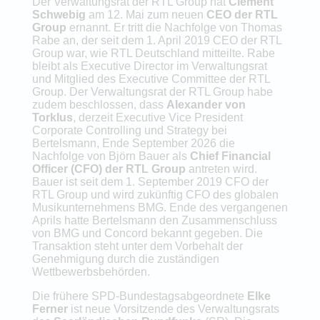
Der Verwaltungsrat der RTL Group hat
Clément
Schwebig
am 12. Mai zum neuen
CEO der RTL
Group
ernannt. Er tritt die Nachfolge von Thomas
Rabe an, der seit dem 1. April 2019 CEO der RTL
Group war, wie RTL Deutschland mitteilte. Rabe
bleibt als Executive Director im Verwaltungsrat
und Mitglied des Executive Committee der RTL
Group. Der Verwaltungsrat der RTL Group habe
zudem beschlossen, dass
Alexander von
Torklus
, derzeit Executive Vice President
Corporate Controlling und Strategy bei
Bertelsmann, Ende September 2026 die
Nachfolge von Björn Bauer als
Chief Financial
Officer (CFO) der RTL Group
antreten wird.
Bauer ist seit dem 1. September 2019 CFO der
RTL Group und wird zukünftig CFO des globalen
Musikunternehmens BMG. Ende des vergangenen
Aprils hatte Bertelsmann den Zusammenschluss
von BMG und Concord bekannt gegeben. Die
Transaktion steht unter dem Vorbehalt der
Genehmigung durch die zuständigen
Wettbewerbsbehörden.
Die frühere SPD-Bundestagsabgeordnete
Elke
Ferner
ist neue Vorsitzende des Verwaltungsrats