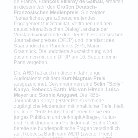
de France,
François Villeroy de Galhau
, erhalten
in diesem Jahr den
Großen Deutsch-
Französischen Medienpreis
. Sie zeigten
"beharrliches, grenzüberschreitendes
Engagement für Stabilität, Vertrauen und den
deutsch-französischen Dialog", erklärte der
Vorstandsvorsitzende des Deutsch-Französischen
Journalistenpreises (DFJP) und Intendant des
Saarländischen Rundfunks (SR), Martin
Grasmück. Die undotierte Auszeichnung wird
zusammen mit dem DFJP am 16. September in
Paris vergeben.
Die
ARD
hat auch in diesem Jahr junge
Audiotalente mit dem
Kurt-Magnus-Preis
ausgezeichnet. Gewinnerinnen sind
Selin "Selly"
Kahya
,
Rebecca Barth
,
Mia von Hirsch
,
Luisa
Meyer
und
Sophie Anggawi
. Die RBB-
Journalistin Kahya (erster Preis) verbinde
zugängliche Moderation mit inhaltlicher Tiefe, hieß
es. In der "Fritz Frühschicht" erreiche sie ein
junges Publikum und verknüpft Alltags-, Kultur-
und Politikthemen, im Politikformat "Berlin Code"
bereite sie bundespolitische Fragen verständlich
auf. Rebecca Barth vom WDR (zweiter Preis)