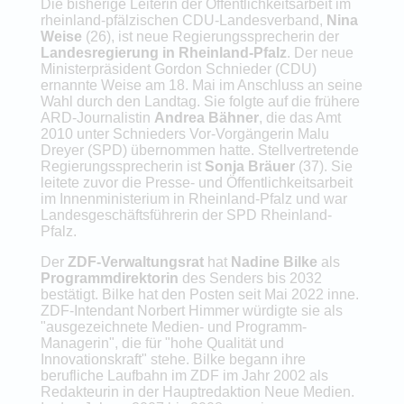
Die bisherige Leiterin der Öffentlichkeitsarbeit im
rheinland-pfälzischen CDU-Landesverband,
Nina
Weise
(26), ist neue Regierungssprecherin der
Landesregierung in Rheinland-Pfalz
. Der neue
Ministerpräsident Gordon Schnieder (CDU)
ernannte Weise am 18. Mai im Anschluss an seine
Wahl durch den Landtag. Sie folgte auf die frühere
ARD-Journalistin
Andrea Bähner
, die das Amt
2010 unter Schnieders Vor-Vorgängerin Malu
Dreyer (SPD) übernommen hatte. Stellvertretende
Regierungssprecherin ist
Sonja Bräuer
(37). Sie
leitete zuvor die Presse- und Öffentlichkeitsarbeit
im Innenministerium in Rheinland-Pfalz und war
Landesgeschäftsführerin der SPD Rheinland-
Pfalz.
Der
ZDF-Verwaltungsrat
hat
Nadine Bilke
als
Programmdirektorin
des Senders bis 2032
bestätigt. Bilke hat den Posten seit Mai 2022 inne.
ZDF-Intendant Norbert Himmer würdigte sie als
"ausgezeichnete Medien- und Programm-
Managerin", die für "hohe Qualität und
Innovationskraft" stehe. Bilke begann ihre
berufliche Laufbahn im ZDF im Jahr 2002 als
Redakteurin in der Hauptredaktion Neue Medien.