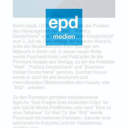
Berlin (epd). Ulf Poschardt (59) gibt die Position
des Herausgebers bei "Welt", "Politico
Deutschland" und "Business Insider Deutschland"
zum 1. Juli ab. Dies erfolge auf eigenen Wunsch,
teilte der Medienkonzern Axel Springer am
Mittwoch in Berlin mit. In seiner neuen Rolle
werde Poschardt Autor und Podcaster für die
Premium-Gruppe des Verlags, zu der die Produkte
"Welt", "Politico Deutschland" und "Business
Insider Deutschland" gehören. Darüber hinaus
werde er auch für alle deutschen und
internationalen Medienmarken des Hauses -wie
"Bild" - arbeiten.
Zu den Formaten gehörten beispielsweise
tägliche "Drei-Fragen-Drei-Antworten-Clips" für
alle Social-Media-Plattformen oder eine "Eins zu
eins-Talkshow" für Welt TV. Bei "Bild" werde
Poschardt mit mehreren Formaten, darunter eine
wöchentliche Kolumne und ein Videoformat,