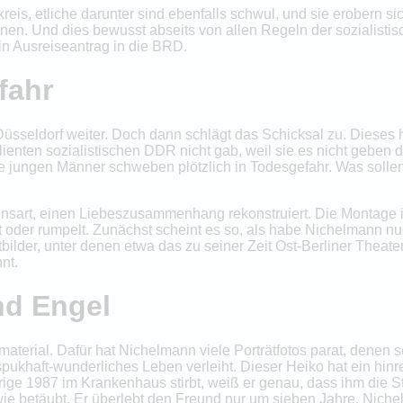
reis, etliche darunter sind ebenfalls schwul, und sie erobern s
nen. Und dies bewusst abseits von allen Regeln der sozialistis
n Ausreiseantrag in die BRD.
fahr
Düsseldorf weiter. Doch dann schlägt das Schicksal zu. Dieses he
lienten sozialistischen DDR nicht gab, weil sie es nicht geben 
ie jungen Männer schweben plötzlich in Todesgefahr. Was sollen 
sart, einen Liebeszusammenhang rekonstruiert. Die Montage ist
oder rumpelt. Zunächst scheint es so, als habe Nichelmann nur
ilder, unter denen etwa das zu seiner Zeit Ost-Berliner Theat
nt.
nd Engel
mmaterial. Dafür hat Nichelmann viele Porträtfotos parat, dene
pukhaft-wunderliches Leben verleiht. Dieser Heiko hat ein hin
ige 1987 im Krankenhaus stirbt, weiß er genau, dass ihm die S
t wie betäubt. Er überlebt den Freund nur um sieben Jahre. Nich