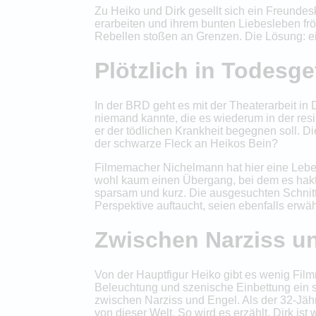
Zu Heiko und Dirk gesellt sich ein Freundesk
erarbeiten und ihrem bunten Liebesleben frö
Rebellen stoßen an Grenzen. Die Lösung: ei
Plötzlich in Todesge
In der BRD geht es mit der Theaterarbeit in 
niemand kannte, die es wiederum in der resi
er der tödlichen Krankheit begegnen soll. D
der schwarze Fleck an Heikos Bein?
Filmemacher Nichelmann hat hier eine Leben
wohl kaum einen Übergang, bei dem es hakt 
sparsam und kurz. Die ausgesuchten Schnittb
Perspektive auftaucht, seien ebenfalls erwäh
Zwischen Narziss u
Von der Hauptfigur Heiko gibt es wenig Fil
Beleuchtung und szenische Einbettung ein s
zwischen Narziss und Engel. Als der 32-Jähr
von dieser Welt. So wird es erzählt. Dirk is