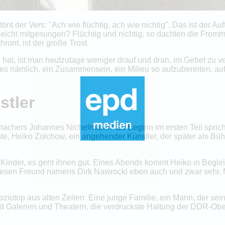
nt der Vers: "Ach wie flüchtig, ach wie nichtig". Das ist der Au
leicht mitgesungen? Flüchtig und nichtig, so dachten die Fromme
hront, ist der große Trost.
hat, ist man heutzutage weniger drauf und dran, im Gebet zu ve
es nämlich, ein Zusammensein, ein Milieu so aufzubereiten, auf 
stler
machers Johannes Nichelmann? Zu Beginn im ersten Teil spricht
nte, Heiko Zolchow, ein angehender Künstler, der später als Bü
inder, es geht ihnen gut. Eines Abends kommt Heiko in Begle
iesen Freund namens Dirk Nawrocki eben auch und zwar sehr. Man
 Soziotop aus alten Zeiten: Eine junge Familie, ein Mann, der s
it Galerien und Theatern, die verdruckste Haltung der DDR-Ob