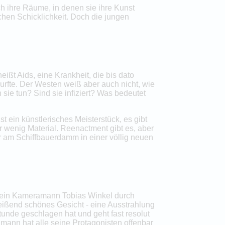
ich ihre Räume, in denen sie ihre Kunst
chen Schicklichkeit. Doch die jungen
ißt Aids, eine Krankheit, die bis dato
durfte. Der Westen weiß aber auch nicht, wie
sie tun? Sind sie infiziert? Was bedeutet
 ein künstlerisches Meisterstück, es gibt
 wenig Material. Reenactment gibt es, aber
er am Schiffbauerdamm in einer völlig neuen
n sein Kameramann Tobias Winkel durch
reißend schönes Gesicht - eine Ausstrahlung
tunde geschlagen hat und geht fast resolut
elmann hat alle seine Protagonisten offenbar