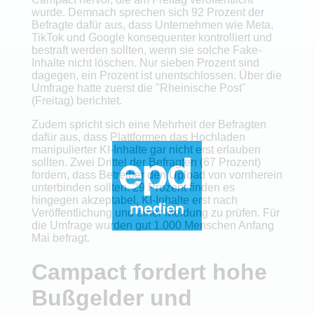
wurde. Demnach sprechen sich 92 Prozent der
Befragte dafür aus, dass Unternehmen wie Meta,
TikTok und Google konsequenter kontrolliert und
bestraft werden sollten, wenn sie solche Fake-
Inhalte nicht löschen. Nur sieben Prozent sind
dagegen, ein Prozent ist unentschlossen. Über die
Umfrage hatte zuerst die "Rheinische Post"
(Freitag) berichtet.
Zudem spricht sich eine Mehrheit der Befragten
dafür aus, dass Plattformen das Hochladen
manipulierter KI-Inhalte gar nicht erst erlauben
sollten. Zwei Drittel der Befragten (67 Prozent)
fordern, dass Betreiber den Upload von vornherein
unterbinden sollten. 29 Prozent finden es
hingegen akzeptabel, KI-Inhalte erst nach
Veröffentlichung und einer Meldung zu prüfen. Für
die Umfrage wurden gut 1.000 Menschen Anfang
Mai befragt.
Campact fordert hohe
Bußgelder und