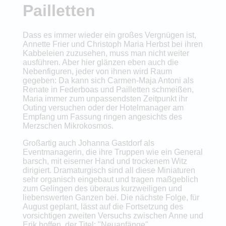
Pailletten
Dass es immer wieder ein großes Vergnügen ist,
Annette Frier und Christoph Maria Herbst bei ihren
Kabbeleien zuzusehen, muss man nicht weiter
ausführen. Aber hier glänzen eben auch die
Nebenfiguren, jeder von ihnen wird Raum
gegeben: Da kann sich Carmen-Maja Antoni als
Renate in Federboas und Pailletten schmeißen,
Maria immer zum unpassendsten Zeitpunkt ihr
Outing versuchen oder der Hotelmanager am
Empfang um Fassung ringen angesichts des
Merzschen Mikrokosmos.
Großartig auch Johanna Gastdorf als
Eventmanagerin, die ihre Truppen wie ein General
barsch, mit eiserner Hand und trockenem Witz
dirigiert. Dramaturgisch sind all diese Miniaturen
sehr organisch eingebaut und tragen maßgeblich
zum Gelingen des überaus kurzweiligen und
liebenswerten Ganzen bei. Die nächste Folge, für
August geplant, lässt auf die Fortsetzung des
vorsichtigen zweiten Versuchs zwischen Anne und
Erik hoffen, der Titel: "Neuanfänge".