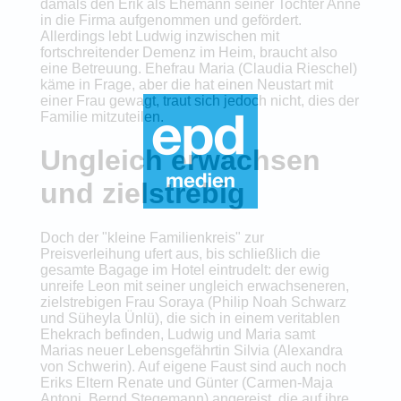
damals den Erik als Ehemann seiner Tochter Anne
in die Firma aufgenommen und gefördert.
Allerdings lebt Ludwig inzwischen mit
fortschreitender Demenz im Heim, braucht also
eine Betreuung. Ehefrau Maria (Claudia Rieschel)
käme in Frage, aber die hat einen Neustart mit
einer Frau gewagt, traut sich jedoch nicht, dies der
Familie mitzuteilen.
Ungleich erwachsen
und zielstrebig
Doch der "kleine Familienkreis" zur
Preisverleihung ufert aus, bis schließlich die
gesamte Bagage im Hotel eintrudelt: der ewig
unreife Leon mit seiner ungleich erwachseneren,
zielstrebigen Frau Soraya (Philip Noah Schwarz
und Süheyla Ünlü), die sich in einem veritablen
Ehekrach befinden, Ludwig und Maria samt
Marias neuer Lebensgefährtin Silvia (Alexandra
von Schwerin). Auf eigene Faust sind auch noch
Eriks Eltern Renate und Günter (Carmen-Maja
Antoni, Bernd Stegemann) angereist, die auf ihre