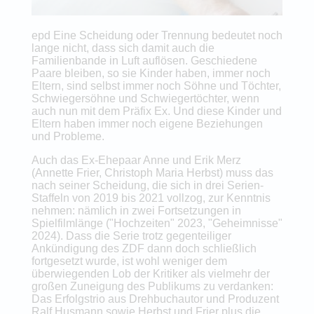
epd Eine Scheidung oder Trennung bedeutet noch
lange nicht, dass sich damit auch die
Familienbande in Luft auflösen. Geschiedene
Paare bleiben, so sie Kinder haben, immer noch
Eltern, sind selbst immer noch Söhne und Töchter,
Schwiegersöhne und Schwiegertöchter, wenn
auch nun mit dem Präfix Ex. Und diese Kinder und
Eltern haben immer noch eigene Beziehungen
und Probleme.
Auch das Ex-Ehepaar Anne und Erik Merz
(Annette Frier, Christoph Maria Herbst) muss das
nach seiner Scheidung, die sich in drei Serien-
Staffeln von 2019 bis 2021 vollzog, zur Kenntnis
nehmen: nämlich in zwei Fortsetzungen in
Spielfilmlänge ("Hochzeiten" 2023, "Geheimnisse"
2024). Dass die Serie trotz gegenteiliger
Ankündigung des ZDF dann doch schließlich
fortgesetzt wurde, ist wohl weniger dem
überwiegenden Lob der Kritiker als vielmehr der
großen Zuneigung des Publikums zu verdanken:
Das Erfolgstrio aus Drehbuchautor und Produzent
Ralf Husmann sowie Herbst und Frier plus die