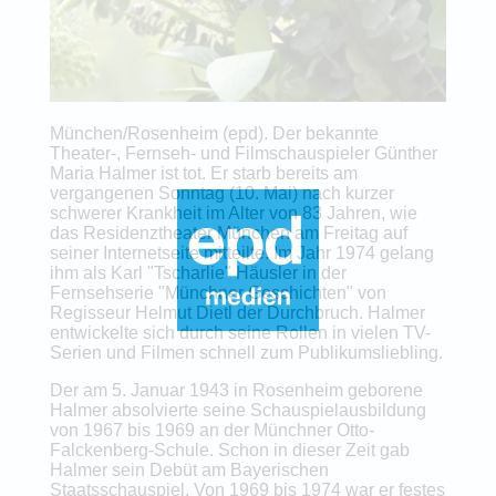
München/Rosenheim (epd). Der bekannte
Theater-, Fernseh- und Filmschauspieler Günther
Maria Halmer ist tot. Er starb bereits am
vergangenen Sonntag (10. Mai) nach kurzer
schwerer Krankheit im Alter von 83 Jahren, wie
das Residenztheater München am Freitag auf
seiner Internetseite mitteilte. Im Jahr 1974 gelang
ihm als Karl "Tscharlie" Häusler in der
Fernsehserie "Münchner Geschichten" von
Regisseur Helmut Dietl der Durchbruch. Halmer
entwickelte sich durch seine Rollen in vielen TV-
Serien und Filmen schnell zum Publikumsliebling.
Der am 5. Januar 1943 in Rosenheim geborene
Halmer absolvierte seine Schauspielausbildung
von 1967 bis 1969 an der Münchner Otto-
Falckenberg-Schule. Schon in dieser Zeit gab
Halmer sein Debüt am Bayerischen
Staatsschauspiel. Von 1969 bis 1974 war er festes