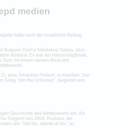
 epd medien
rgabe hatte noch der israelische Beitrag
ie Bulgarin Darina Nikolaeva Yotova, alias
kten Abstand. Es war ein Herzschlagfinale,
e-Tanz mit einem starken Beat und
Wettbewerb.
 JJ, alias Johannes Pietsch, zu beerben. Der
uen Song "Into the Unknown", begleitet vom
rigen Geschichte des Wettbewerbs ein. Als
sche Siegerin von 2004, Ruslana, die
en alle "Nel blu, dipinto di blu" an,