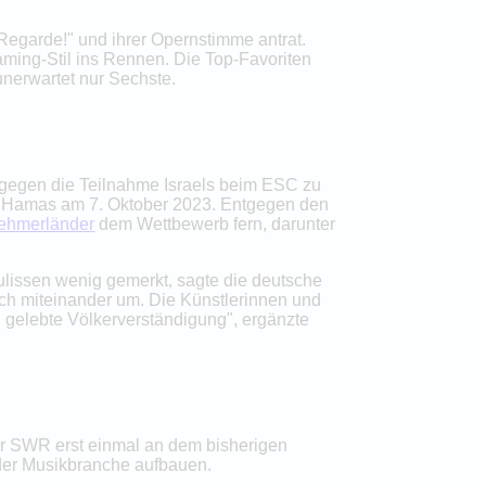
Regarde!" und ihrer Opernstimme antrat.
ming-Stil ins Rennen. Die Top-Favoriten
nerwartet nur Sechste.
 gegen die Teilnahme Israels beim ESC zu
der Hamas am 7. Oktober 2023. Entgegen den
lnehmerländer
dem Wettbewerb fern, darunter
lissen wenig gemerkt, sagte die deutsche
lich miteinander um. Die Künstlerinnen und
h gelebte Völkerverständigung", ergänzte
der SWR erst einmal an dem bisherigen
 der Musikbranche aufbauen.