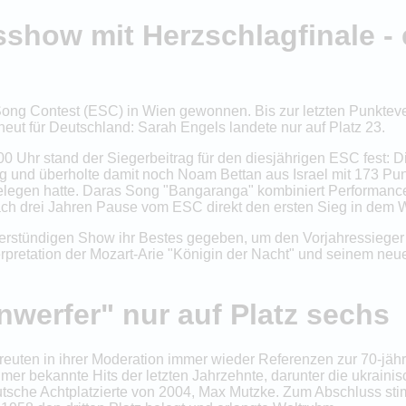
sshow mit Herzschlagfinale -
Song Contest (ESC) in Wien gewonnen. Bis zur letzten Punkteve
eut für Deutschland: Sarah Engels landete nur auf Platz 23.
0 Uhr stand der Siegerbeitrag für den diesjährigen ESC fest: D
 und überholte damit noch Noam Bettan aus Israel mit 173 Pun
gelegen hatte. Daras Song "Bangaranga" kombiniert Performanc
ach drei Jahren Pause vom ESC direkt den ersten Sieg in dem 
vierstündigen Show ihr Bestes gegeben, um den Vorjahressieger
terpretation der Mozart-Arie "Königin der Nacht" und seinem ne
werfer" nur auf Platz sechs
treuten in ihrer Moderation immer wieder Referenzen zur 70-jäh
er bekannte Hits der letzten Jahrzehnte, darunter die ukraini
sche Achtplatzierte von 2004, Max Mutzke. Zum Abschluss stimmt