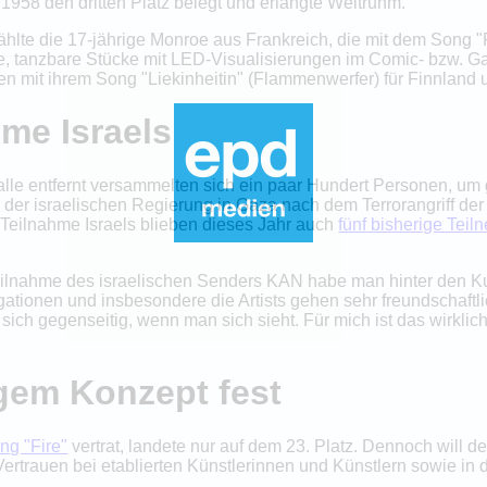
 1958 den dritten Platz belegt und erlangte Weltruhm.
ählte die 17-jährige Monroe aus Frankreich, die mit dem Song "
, tanzbare Stücke mit LED-Visualisierungen im Comic- bzw. Ga
mit ihrem Song "Liekinheitin" (Flammenwerfer) für Finnland u
me Israels
lle entfernt versammelten sich ein paar Hundert Personen, um
en der israelischen Regierung in Gaza nach dem Terrorangriff 
 Teilnahme Israels blieben dieses Jahr auch
fünf bisherige Tei
eilnahme des israelischen Senders KAN habe man hinter den Ku
legationen und insbesondere die Artists gehen sehr freundschaft
sich gegenseitig, wenn man sich sieht. Für mich ist das wirklic
gem Konzept fest
ng "Fire"
vertrat, landete nur auf dem 23. Platz. Dennoch will 
Vertrauen bei etablierten Künstlerinnen und Künstlern sowie in