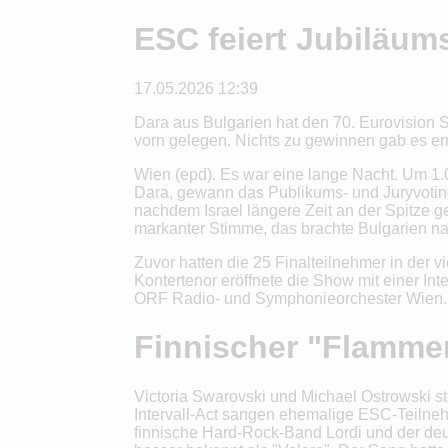
ESC feiert Jubiläum
17.05.2026 12:39
Dara aus Bulgarien hat den 70. Eurovision 
vorn gelegen. Nichts zu gewinnen gab es ern
Wien (epd). Es war eine lange Nacht. Um 1.0
Dara, gewann das Publikums- und Juryvoting
nachdem Israel längere Zeit an der Spitze 
markanter Stimme, das brachte Bulgarien n
Zuvor hatten die 25 Finalteilnehmer in der 
Kontertenor eröffnete die Show mit einer In
ORF Radio- und Symphonieorchester Wien.
Finnischer "Flammen
Victoria Swarovski und Michael Ostrowski s
Intervall-Act sangen ehemalige ESC-Teilnehm
finnische Hard-Rock-Band Lordi und der deut