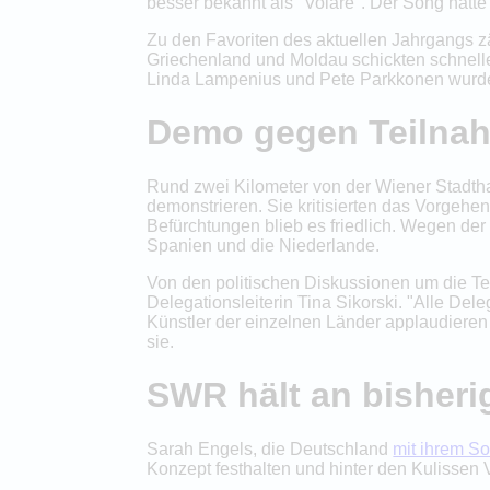
besser bekannt als "Volare". Der Song hatte
Zu den Favoriten des aktuellen Jahrgangs z
Griechenland und Moldau schickten schnelle
Linda Lampenius und Pete Parkkonen wurden 
Demo gegen Teilnah
Rund zwei Kilometer von der Wiener Stadtha
demonstrieren. Sie kritisierten das Vorgeh
Befürchtungen blieb es friedlich. Wegen der
Spanien und die Niederlande.
Von den politischen Diskussionen um die T
Delegationsleiterin Tina Sikorski. "Alle De
Künstler der einzelnen Länder applaudieren 
sie.
SWR hält an bisheri
Sarah Engels, die Deutschland
mit ihrem So
Konzept festhalten und hinter den Kulissen 