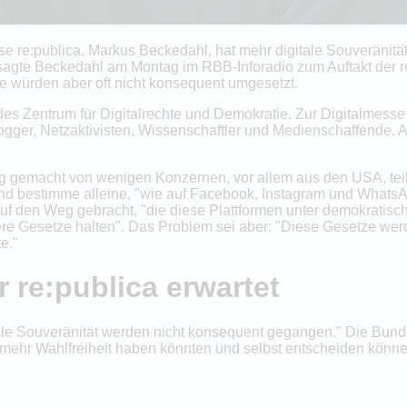
se re:publica, Markus Beckedahl, hat mehr digitale Souveränität
gte Beckedahl am Montag im RBB-Inforadio zum Auftakt der re:
 würden aber oft nicht konsequent umgesetzt.
des Zentrum für Digitalrechte und Demokratie. Zur Digitalmess
ogger, Netzaktivisten, Wissenschaftler und Medienschaffende.
g gemacht von wenigen Konzernen, vor allem aus den USA, tei
und bestimme alleine, "wie auf Facebook, Instagram und Whats
den Weg gebracht, "die diese Plattformen unter demokratisch-r
e Gesetze halten". Das Problem sei aber: "Diese Gesetze werd
e."
 re:publica erwartet
itale Souveränität werden nicht konsequent gegangen." Die Bund
mehr Wahlfreiheit haben könnten und selbst entscheiden können