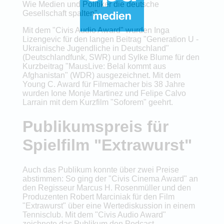
Wie Medien und Politiker die deutsche
Gesellschaft spalten".
Mit dem "Civis Audio Award" wurden Inga
Lizengevic für den langen Beitrag "Generation U -
Ukrainische Jugendliche in Deutschland"
(Deutschlandfunk, SWR) und Sylke Blume für den
Kurzbeitrag "MausLive: Belal kommt aus
Afghanistan" (WDR) ausgezeichnet. Mit dem
Young C. Award für Filmemacher bis 38 Jahre
wurden Ione Monje Martinez und Felipe Calvo
Larrain mit dem Kurzfilm "Soforem" geehrt.
Publikumspreis für
Spielfilm "Extrawurst"
Auch das Publikum konnte über zwei Preise
abstimmen: So ging der "Civis Cinema Award" an
den Regisseur Marcus H. Rosenmüller und den
Produzenten Robert Marciniak für den Film
"Extrawurst" über eine Wertediskussion in einem
Tennisclub. Mit dem "Civis Audio Award"
zeichnete das Publikum den Podcast