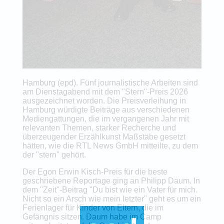
Hamburg (epd). Fünf journalistische Arbeiten sind
am Dienstagabend mit dem "Stern"-Preis 2026
ausgezeichnet worden. Die Preisverleihung in
Hamburg würdigte Beiträge aus verschiedenen
Mediengattungen, die im vergangenen Jahr mit
relevanten Themen, starker Recherche und
überzeugender Erzählkunst Maßstäbe gesetzt
hätten, wie die RTL News GmbH mitteilte, zu dem
der "stern" gehört.
Der Egon Erwin Kisch-Preis für die beste
geschriebene Reportage ging an Philipp Daum. In
dem "Zeit"-Beitrag "Du bist wie ein Vater für mich.
Nicht so ein Arsch wie mein letzter" geht es um ein
Ferienlager für Kinder von Eltern, die im
Gefängnis sitzen. Daum habe im Camp