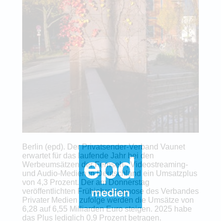
Berlin (epd). Der Privatsender-Verband Vaunet
erwartet für das laufende Jahr bei den
Werbeumsätzen der Fernseh-, Videostreaming-
und Audio-Medien in Deutschland ein Umsatzplus
von 4,3 Prozent. Der am Donnerstag
veröffentlichten Frühjahrsprognose des Verbandes
Privater Medien zufolge werden die Umsätze von
6,28 auf 6,55 Milliarden Euro steigen. 2025 habe
das Plus lediglich 0,9 Prozent betragen.