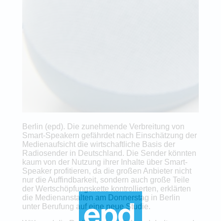
Berlin (epd). Die zunehmende Verbreitung von
Smart-Speakern gefährdet nach Einschätzung der
Medienaufsicht die wirtschaftliche Basis der
Radiosender in Deutschland. Die Sender könnten
kaum von der Nutzung ihrer Inhalte über Smart-
Speaker profitieren, da die großen Anbieter nicht
nur die Auffindbarkeit, sondern auch große Teile
der Wertschöpfungskette kontrollierten, erklärten
die Medienanstalten am Donnerstag in Berlin
unter Berufung auf eine neue Studie.