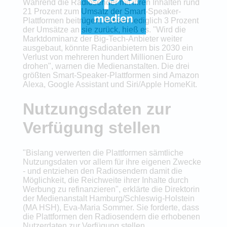
Während die Radiosender mit ihren Inhalten rund
21 Prozent zum Umsatz der Smart-Speaker-
Plattformen beitrügen, flössen lediglich 3 Prozent
der Umsätze an sie zurück, hieß es. "Wird die
Marktdominanz der Big-Tech-Anbieter weiter
ausgebaut, könnte Radioanbietern bis 2030 ein
Verlust von mehreren hundert Millionen Euro
drohen", warnen die Medienanstalten. Die drei
größten Smart-Speaker-Plattformen sind Amazon
Alexa, Google Assistant und Siri/Apple HomeKit.
Nutzungsdaten zur
Verfügung stellen
"Bislang verwerten die Plattformen sämtliche
Nutzungsdaten vor allem für ihre eigenen Zwecke
- und entziehen den Radiosendern damit die
Möglichkeit, die Reichweite ihrer Inhalte durch
Werbung zu refinanzieren", erklärte die Direktorin
der Medienanstalt Hamburg/Schleswig-Holstein
(MA HSH), Eva-Maria Sommer. Sie forderte, dass
die Plattformen den Radiosendern die erhobenen
Nutzerdaten zur Verfügung stellen.