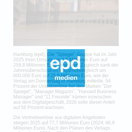
Hamburg (epd). Die "Spiegel"-Gruppe hat im Jahr
2025 ihren Umsatz um 3,5 Millionen Euro auf
258,8 Millionen Euro gesteigert. Zugleich sank der
Jahresüberschuss im Vorjahresvergleich um
600.000 Euro auf 25,9 Millionen Euro, wie der
Verlag am Donnerstag in Hamburg mitteilte. 54
Prozent der Umsatzerlöse bei den Marken "Der
Spiegel", "Manager Magazin", "Harvard Business
Manager" und "11 Freunde" kämen inzwischen
aus dem Digitalgeschäft, 2026 solle dieser Anteil
auf 56 Prozent wachsen.
Die Vertriebserlöse aus digitalen Angeboten
stiegen 2025 auf 77,7 Millionen Euro (2024: 66,9
Millionen Euro). Nach den Plänen des Verlags