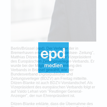
Berlin/Brüssel (epd). Der Verleger der in
Bremerhaven erscheinenden "Nordsee- Zeitung",
Matthias Ditzen-Blanke, ist neuer Vizepräsident
des Europäischen Zeitungsverleger-Verbands. Er
wurde bei der Mitgliederversammlung des
Verbands in Brüssel gewählt, wie der
Bundesverband Digitalpublisher und
Zeitungsverleger (BDZV) am Freitag mitteilte.
Ditzen-Blanke ist auch BDZV-Vorstandschef. Als
Vizepräsident des europäischen Verbands folgt er
auf Valdo Lehari vom "Reutlinger General-
Anzeiger", der nun Ehrenpräsident ist.
Ditzen-Blanke erklärte, dass die Übernahme des