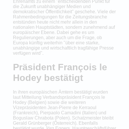
Ehrenamts zu einem "entscheidenden Punkt für
die Zukunft unabhängiger Medien und
demokratischer Öffentlichkeit" geschehe. Viele der
Rahmenbedingungen für die Zeitungsbranche
entstünden heute nicht mehr allein in den
nationalen Hauptstädten, sondern zunehmend auf
europäischer Ebene. Dabei gehe es um
Regulierungen, aber auch um die Frage, ob
Europa künftig weiterhin "über eine starke,
unabhängige und wirtschaftlich tragfähige Presse
verfügen wird".
Präsident François le
Hodey bestätigt
In ihren europäischen Ämtern bestätigt wurden
laut Mitteilung Verbandspräsident François le
Hodey (Belgien) sowie die weiteren
Vizepräsidenten Jean-Pierre de Kerraoul
(Frankreich), Pierpaolo Camadini (Italien) und
Boguslaw Chrabota (Polen). Schatzmeister bleibt
Gerald Grünberger (Österreich). Ebenfalls
bestätigt wurde Jörg Eggers, Hauptgeschäftsführer