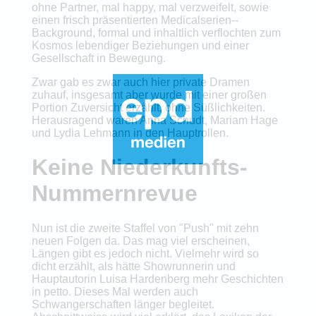
ohne Partner, mal happy, mal verzweifelt, sowie
einen frisch präsentierten Medicalserien--
Background, formal und inhaltlich verflochten zum
Kosmos lebendiger Beziehungen und einer
Gesellschaft in Bewegung.
Zwar gab es zwar auch hier private Dramen
zuhauf, insgesamt aber wurde mit einer großen
Portion Zuversicht erzählt, ohne Süßlichkeiten.
Herausragend waren Anna Schudt, Mariam Hage
und Lydia Lehmann in den Hauptrollen.
Keine Niederkunfts-
Nummernrevue
Nun ist die zweite Staffel von "Push" mit zehn
neuen Folgen da. Das mag viel erscheinen,
Längen gibt es jedoch nicht. Vielmehr wird so
dicht erzählt, als hätte Showrunnerin und
Hauptautorin Luisa Hardenberg mehr Geschichten
in petto. Dieses Mal werden auch
Schwangerschaften länger begleitet.