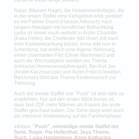
Nalan (Mariam Hage), die Hebammenkollegin, die
in der ersten Staffel eine Fehlgeburt erlitt, probiert
es mit Partner David (Hassan Akkouch) nach
langem Abwägen mit künstlicher Befruchtung.
Lydia ist immer noch verliebt in Ärztin Charlotte
(Katia Fellin), die Chefärztin (Idil Üner) tritt nach
ihrer Krebserkrankung kürzer. Anna lebt nun in
Scheidung, hat endlich eine eigene Wohnung,
einen charmanten Flirt (Oliver Mommsen) und
auch die Wechseljahre werden ein Thema
(inklusive Hormonersatztherapie). Bei Arzt Jan
(André Kaczmarczyk) und Ärztin Fritzi (Llewellyn
Reichman) führt das Thema Kinderwunsch zur
Trennung.
Auch die zweite Staffel von "Push" ist also sehr zu
empfehlen. Nur auf den ersten Blick kurios ist,
dass laut ZDF mehr Männer als Frauen die erste
Staffel geschaut haben. Die Serie taugt wohl auch
als intensive Vorbereitung auf die Familienphase.
infobox:
"Push", zehnteilige zweite Staffel der
Serie, Regie: Pia Hellenthal, Joya Thome,
Buch: Luisa Hardenberg, Anne Katharina