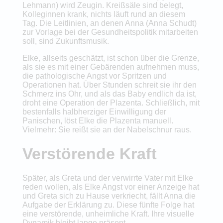
Lehmann) wird Zeugin. Kreißsäle sind belegt,
Kolleginnen krank, nichts läuft rund an diesem
Tag. Die Leitlinien, an denen Anna (Anna Schudt)
zur Vorlage bei der Gesundheitspolitik mitarbeiten
soll, sind Zukunftsmusik.
Elke, allseits geschätzt, ist schon über die Grenze,
als sie es mit einer Gebärenden aufnehmen muss,
die pathologische Angst vor Spritzen und
Operationen hat. Über Stunden schreit sie ihr den
Schmerz ins Ohr, und als das Baby endlich da ist,
droht eine Operation der Plazenta. Schließlich, mit
bestenfalls halbherziger Einwilligung der
Panischen, löst Elke die Plazenta manuell.
Vielmehr: Sie reißt sie an der Nabelschnur raus.
Verstörende Kraft
Später, als Greta und der verwirrte Vater mit Elke
reden wollen, als Elke Angst vor einer Anzeige hat
und Greta sich zu Hause verkriecht, fällt Anna die
Aufgabe der Erklärung zu. Diese fünfte Folge hat
eine verstörende, unheimliche Kraft. Ihre visuelle
Dynamik bleibt lange präsent.