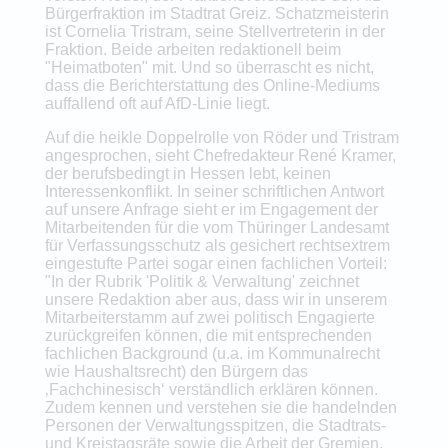
Bürgerfraktion im Stadtrat Greiz. Schatzmeisterin
ist Cornelia Tristram, seine Stellvertreterin in der
Fraktion. Beide arbeiten redaktionell beim
"Heimatboten" mit. Und so überrascht es nicht,
dass die Berichterstattung des Online-Mediums
auffallend oft auf AfD-Linie liegt.
Auf die heikle Doppelrolle von Röder und Tristram
angesprochen, sieht Chefredakteur René Kramer,
der berufsbedingt in Hessen lebt, keinen
Interessenkonflikt. In seiner schriftlichen Antwort
auf unsere Anfrage sieht er im Engagement der
Mitarbeitenden für die vom Thüringer Landesamt
für Verfassungsschutz als gesichert rechtsextrem
eingestufte Partei sogar einen fachlichen Vorteil:
"In der Rubrik 'Politik & Verwaltung' zeichnet
unsere Redaktion aber aus, dass wir in unserem
Mitarbeiterstamm auf zwei politisch Engagierte
zurückgreifen können, die mit entsprechenden
fachlichen Background (u.a. im Kommunalrecht
wie Haushaltsrecht) den Bürgern das
‚Fachchinesisch‘ verständlich erklären können.
Zudem kennen und verstehen sie die handelnden
Personen der Verwaltungsspitzen, die Stadtrats-
und Kreistagsräte sowie die Arbeit der Gremien.