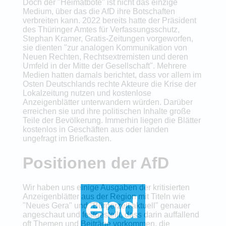
Doch der "Heimatbote" ist nicht das einzige
Medium, über das die AfD ihre Botschaften
verbreiten kann. 2022 bereits hatte der Präsident
des Thüringer Amtes für Verfassungsschutz,
Stephan Kramer, Gratis-Zeitungen vorgeworfen,
sie dienten "zur analogen Kommunikation von
Neuen Rechten, Rechtsextremisten und deren
Umfeld in der Mitte der Gesellschaft". Mehrere
Medien hatten damals berichtet, dass vor allem im
Osten Deutschlands rechte Akteure die Krise der
Lokalzeitung nutzen und kostenlose
Anzeigenblätter unterwandern würden. Darüber
erreichen sie und ihre politischen Inhalte große
Teile der Bevölkerung. Immerhin liegen die Blätter
kostenlos in Geschäften aus oder landen
ungefragt im Briefkasten.
Positionen der AfD
Wir haben uns einige Ausgaben der kritisierten
Anzeigenblätter aus der Region mit Titeln wie
"Neues Gera" und "Bürgerzeit aktuell" genauer
angeschaut und festgestellt, dass darin auffallend
oft Themen und Beiträge vorkommen, die