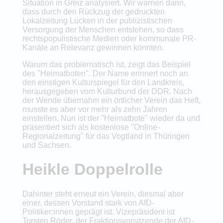
Situation in Greiz analysiert. Wir warnen darin,
dass durch den Rückzug der gedruckten
Lokalzeitung Lücken in der publizistischen
Versorgung der Menschen entstehen, so dass
rechtspopulistische Medien oder kommunale PR-
Kanäle an Relevanz gewinnen könnten.
Warum das problematisch ist, zeigt das Beispiel
des "Heimatboten". Der Name erinnert noch an
den einstigen Kulturspiegel für den Landkreis,
herausgegeben vom Kulturbund der DDR. Nach
der Wende übernahm ein örtlicher Verein das Heft,
musste es aber vor mehr als zehn Jahren
einstellen. Nun ist der "Heimatbote" wieder da und
präsentiert sich als kostenlose "Online-
Regionalzeitung" für das Vogtland in Thüringen
und Sachsen.
Heikle Doppelrolle
Dahinter steht erneut ein Verein, diesmal aber
einer, dessen Vorstand stark von AfD-
Politiker:innen geprägt ist. Vizepräsident ist
Torsten Röder, der Fraktionsvorsitzende der AfD-