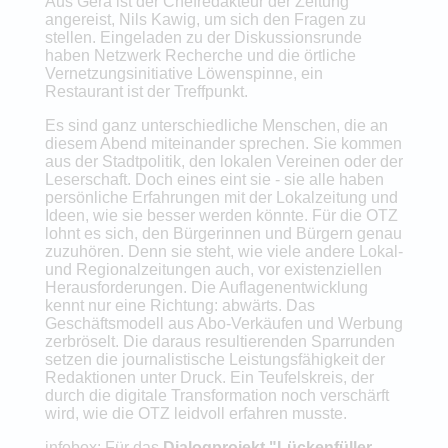
Aus Gera ist der Chefredakteur der Zeitung
angereist, Nils Kawig, um sich den Fragen zu
stellen. Eingeladen zu der Diskussionsrunde
haben Netzwerk Recherche und die örtliche
Vernetzungsinitiative Löwenspinne, ein
Restaurant ist der Treffpunkt.
Es sind ganz unterschiedliche Menschen, die an
diesem Abend miteinander sprechen. Sie kommen
aus der Stadtpolitik, den lokalen Vereinen oder der
Leserschaft. Doch eines eint sie - sie alle haben
persönliche Erfahrungen mit der Lokalzeitung und
Ideen, wie sie besser werden könnte. Für die OTZ
lohnt es sich, den Bürgerinnen und Bürgern genau
zuzuhören. Denn sie steht, wie viele andere Lokal-
und Regionalzeitungen auch, vor existenziellen
Herausforderungen. Die Auflagenentwicklung
kennt nur eine Richtung: abwärts. Das
Geschäftsmodell aus Abo-Verkäufen und Werbung
zerbröselt. Die daraus resultierenden Sparrunden
setzen die journalistische Leistungsfähigkeit der
Redaktionen unter Druck. Ein Teufelskreis, der
durch die digitale Transformation noch verschärft
wird, wie die OTZ leidvoll erfahren musste.
infobox: Für das
Dialogprojekt "Lückenfüller -