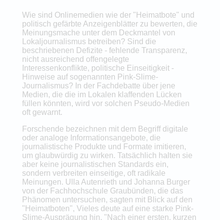
Wie sind Onlinemedien wie der "Heimatbote" und
politisch gefärbte Anzeigenblätter zu bewerten, die
Meinungsmache unter dem Deckmantel von
Lokaljournalismus betreiben? Sind die
beschriebenen Defizite - fehlende Transparenz,
nicht ausreichend offengelegte
Interessenkonflikte, politische Einseitigkeit -
Hinweise auf sogenannten Pink-Slime-
Journalismus? In der Fachdebatte über jene
Medien, die die im Lokalen klaffenden Lücken
füllen könnten, wird vor solchen Pseudo-Medien
oft gewarnt.
Forschende bezeichnen mit dem Begriff digitale
oder analoge Informationsangebote, die
journalistische Produkte und Formate imitieren,
um glaubwürdig zu wirken. Tatsächlich halten sie
aber keine journalistischen Standards ein,
sondern verbreiten einseitige, oft radikale
Meinungen. Ulla Autenrieth und Johanna Burger
von der Fachhochschule Graubünden, die das
Phänomen untersuchen, sagten mit Blick auf den
"Heimatboten", Vieles deute auf eine starke Pink-
Slime-Ausprägung hin. "Nach einer ersten, kurzen