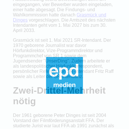
eingegangen, vier Bewerber wurden eingeladen,
einer hatte abgesagt. Die Findungs- und
Wahlkommission hatte danach
Grasmück und
Dinges
vorgeschlagen. Die Amtszeit des nächsten
Intendanten geht vom 1. Mai 2027 bis zum 30.
April 2033.
Grasmück ist seit 1. Mai 2021 SR-Intendant. Der
1970 geborene Journalist war davor
Hörfunkdirektor, Vize-Programmdirektor und
Programmchef von SR 1 sowie dem
Jugendsender "UnserDing". Zudem arbeitete er
als landespolitischer Hörfunkkorrespondent,
persönlicher Referent von SR-Intendant Fritz Raff
sowie als Leiter der SR-Intendanz.
Zwei-Drittel-Mehrheit
nötig
Der 1961 geborene Peter Dinges ist seit 2004
Vorstand der Filmförderungsanstalt FFA. Der
studierte Jurist war laut FFA ab 1991 zunächst als