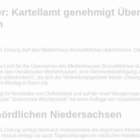
er: Kartellamt genehmigt Üb
n
Zeitung darf das Medienhaus BruneMettcker übernehmen. Das 
nes Licht für die Übernahme des Medienhauses BruneMettcker 
n des Osnabrücker Medienhauses, eine Mehrheitsbeteiligung 
 unbedenklich", da sich die Verbreitungsgebiete beider Zeitung
m Montag in Bonn mit.
 im Nordosten von Ostfriesland und auf der Insel Wangerooge
 und "Jeversches Wochenblatt" mit einer Auflage von zusamme
nördlichen Niedersachsen
 Zeitung verlegt demnach insbesondere die regionalen Abon
 hinaus verlegt sie auch Tageszeitungen im nördlichen Nieder