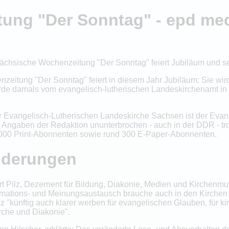
tung "Der Sonntag" - epd me
chsische Wochenzeitung "Der Sonntag" feiert Jubiläum und setz
nzeitung "Der Sonntag" feiert in diesem Jahr Jubiläum: Sie wir
de damals vom evangelisch-lutherischen Landeskirchenamt in 
er Evangelisch-Lutherischen Landeskirche Sachsen ist der Eva
ch Angaben der Redaktion ununterbrochen - auch in der DDR - t
.000 Print-Abonnenten sowie rund 300 E-Paper-Abonnenten.
nderungen
 Pilz, Dezernent für Bildung, Diakonie, Medien und Kirchenmusik
nformations- und Meinungsaustausch brauche auch in den Kirche
z "künftig auch klarer werben für evangelischen Glauben, für k
rche und Diakonie".