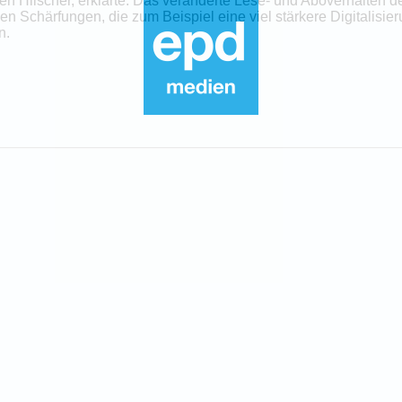
en Hilscher, erklärte: Das veränderte Lese- und Aboverhalten 
 Schärfungen, die zum Beispiel eine viel stärkere Digitalisier
n.