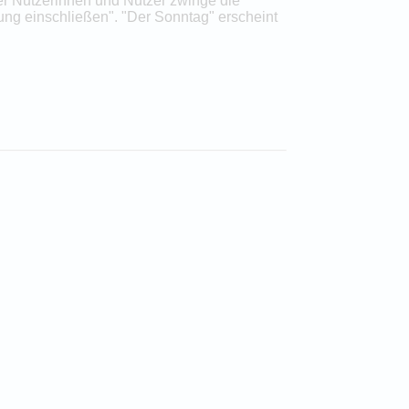
der Nutzerinnen und Nutzer zwinge die
ung einschließen". "Der Sonntag" erscheint